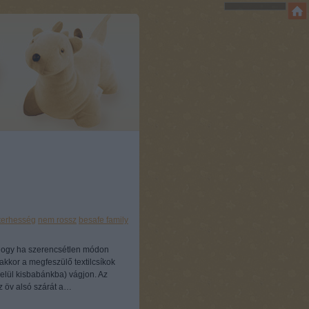
terhesség
nem rossz
besafe family
 hogy ha szerencsétlen módon
akkor a megfeszülő textilcsíkok
lül kisbabánkba) vágjon. Az
az öv alsó szárát a…