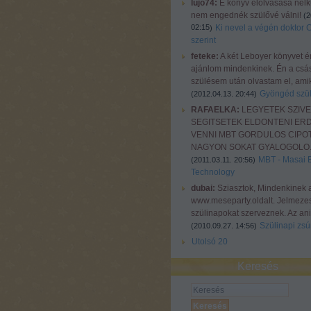
lujo74:
E könyv elolvasása nélkü
nem engednék szülővé válni!
(
2
02:15
Ki nevel a végén doktor 
)
szerint
feteke:
A két Leboyer könyvet é
ajánlom mindenkinek. Én a csá
szülésem után olvastam el, amiko
Gyöngéd szül
(
2012.04.13. 20:44
)
RAFAELKA:
LEGYETEK SZIV
SEGITSETEK ELDONTENI ER
VENNI MBT GORDULOS CIPOT
NAGYON SOKAT GYALOGOLO..
MBT - Masai 
(
2011.03.11. 20:56
)
Technology
dubai:
Sziasztok, Mindenkinek 
www.meseparty.oldalt. Jelmeze
szülinapokat szerveznek. Az ani
Szülinapi zsúr
(
2010.09.27. 14:56
)
Utolsó 20
Keresés