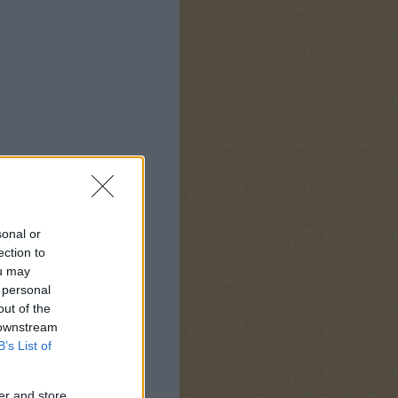
sonal or
ection to
ou may
 personal
out of the
 downstream
B’s List of
er and store