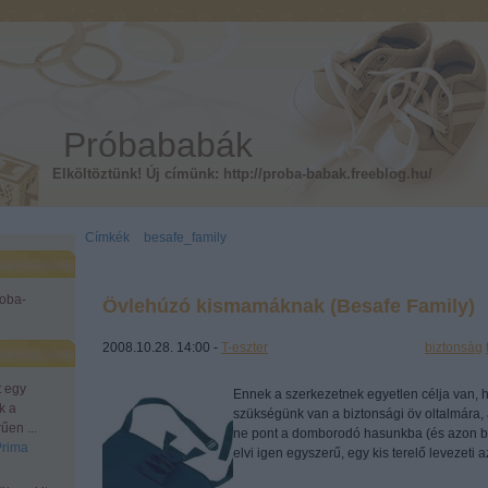
Próbababák
Elköltöztünk! Új címünk: http://proba-babak.freeblog.hu/
Címkék
»
besafe_family
roba-
Övlehúzó kismamáknak (Besafe Family)
2008.10.28. 14:00 -
T-eszter
Címkék:
biztonság
t egy
Ennek a szerkezetnek egyetlen célja van,
k a
szükségünk van a biztonsági öv oltalmára, 
űen ...
ne pont a domborodó hasunkba (és azon be
Prima
elvi igen egyszerű, egy kis terelő levezeti 