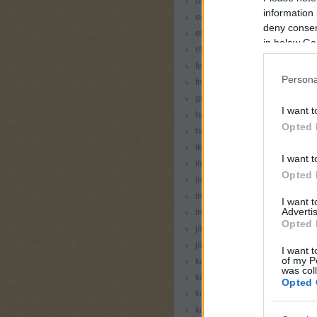
dvd
(
1
)
information 
egészségügy
(
11
)
deny consent
elektronika
(
2
)
in below Go
etetés
(
11
)
fejlesztő
(
5
)
Persona
fisher price
(
7
)
graco
(
3
)
I want t
hauck
(
1
)
Opted 
hellókarácsony
(
4
)
ikea
(
7
)
I want t
imádjuk
(
72
)
Opted 
ingyen se kell
(
6
)
internet
(
6
)
I want 
Advertis
intézmény
(
4
)
Opted 
játék
(
30
)
jó de minek
(
3
)
I want t
of my P
kaja
(
2
)
was col
könyv
(
14
)
Opted 
koraszülés
(
1
)
korosztály 18 hónapos kortól
(
4