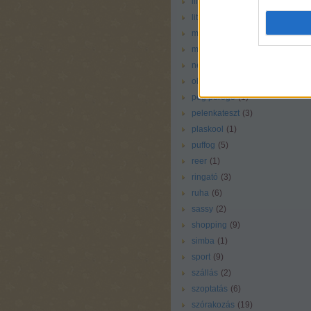
liliputi
(
1
)
little tikes
(
1
)
magazin
(
4
)
még vállalható
(
25
)
nem rossz
(
38
)
oltás
(
1
)
peg perego
(
1
)
pelenkateszt
(
3
)
plaskool
(
1
)
puffog
(
5
)
reer
(
1
)
ringató
(
3
)
ruha
(
6
)
sassy
(
2
)
shopping
(
9
)
simba
(
1
)
sport
(
9
)
szállás
(
2
)
szoptatás
(
6
)
szórakozás
(
19
)