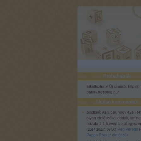
Próbababák
Elköltöztünk! Új címünk: http://p
babak.freeblog.hu/
Utolsó kommentek
bilidzsó:
Az a baj, hogy 42e Ft-r
olyan etetőszéket adnak, amine
huzata 1-1,5 éven belül egyszer
Peg Perego 
(
2014.10.17. 08:50
)
Pappa Rocker etetőszék