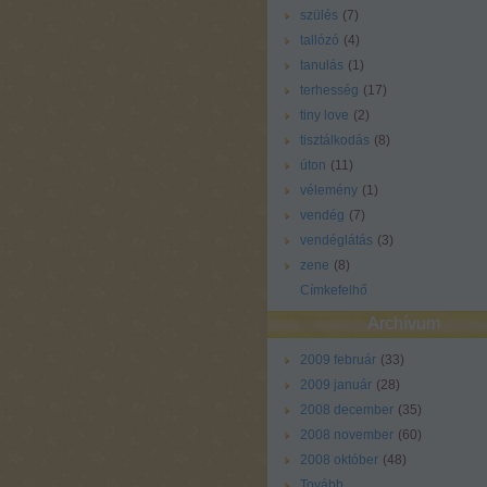
szülés
(
7
)
tallózó
(
4
)
tanulás
(
1
)
terhesség
(
17
)
tiny love
(
2
)
tisztálkodás
(
8
)
úton
(
11
)
vélemény
(
1
)
vendég
(
7
)
vendéglátás
(
3
)
zene
(
8
)
Címkefelhő
Archívum
2009 február
(
33
)
2009 január
(
28
)
2008 december
(
35
)
2008 november
(
60
)
2008 október
(
48
)
Tovább
...