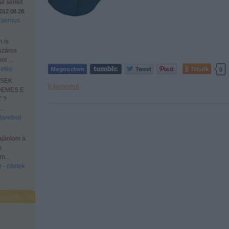
l senkit
012.08.28.
Csernus
n is
száros
r ...
Tetszik
etés
0
ESEK
6
komment
DEMES E
 ?
.
Barefoot
ajánlom a
s
m...
 - ötletek