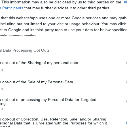
. This information may also be disclosed by us to third parties on the
IA
Participants
that may further disclose it to other third parties.
Jó kincskeresést mindenkinek!
 that this website/app uses one or more Google services and may gath
including but not limited to your visit or usage behaviour. You may click 
 to Google and its third-party tags to use your data for below specifi
ogle consent section.
Tetszik
0
)
l Data Processing Opt Outs
Szólj hozzá!
o opt-out of the Sharing of my personal data.
Mégis maradunk
In
2009.02.23. 19:31 -
T-eszter
o opt-out of the Sale of my Personal Data.
Sajnos odaát, az új címünkön akadt egy kis malőr, így a 
In
)
to opt-out of processing my Personal Data for Targeted
ing.
In
Tetszik
0
o opt-out of Collection, Use, Retention, Sale, and/or Sharing
ersonal Data that Is Unrelated with the Purposes for which it
lected.