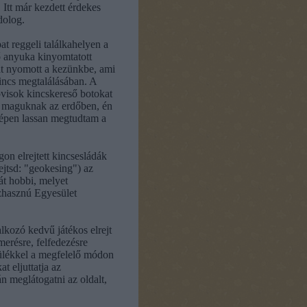
 Itt már kezdett érdekes
dolog.
t reggeli találkahelyen a
 anyuka kinyomtatott
t nyomott a kezünkbe, ami
kincs megtalálásában. A
ovisok kincskereső botokat
k maguknak az erdőben, én
épen lassan megtudtam a
on elrejtett kincsesládák
ejtsd: "geokesing") az
át hobbi, melyet
hasznú Egyesület
alkozó kedvű játékos elrejt
merésre, felfedezésre
zülékkel a megfelelő módon
t eljuttatja az
án meglátogatni az oldalt,