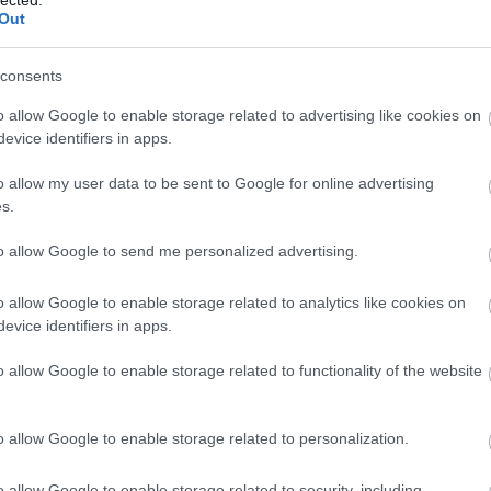
Szólj hozzá!
Out
Vízesés
consents
2009.02.23. 09:00 -
Fel-mary
Címkék:
játék
fejlesztő
tisztálkodás
hellókarácsony
még vállalhat
o allow Google to enable storage related to advertising like cookies on
tikes
evice identifiers in apps.
Amióta örömköd
o allow my user data to be sent to Google for online advertising
fürdőzés, azóta 
s.
hogy fürdőjátéko
kisasszonyt, a
to allow Google to send me personalized advertising.
posztban
már m
mohóságom nem 
időről időre a csal
o allow Google to enable storage related to analytics like cookies on
a gyűjtögetésbe, 
evice identifiers in apps.
nekik is a karácson
o allow Google to enable storage related to functionality of the website
Little Tikes cse
például a sógornőm
4000 Ft-ért, amúgy
marhára megörültün
o allow Google to enable storage related to personalization.
be, neki a csomagolás.
o allow Google to enable storage related to security, including