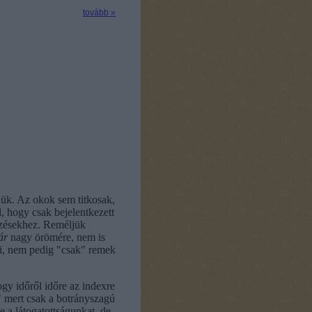
tovább »
tjük. Az okok sem titkosak,
, hogy csak bejelentkezett
yzésekhez. Reméljük
nár
nagy örömére, nem is
i, nem pedig "csak" remek
gy időről időre az indexre
k" mert csak a botrányszagú
e a látogatottságunkat, de