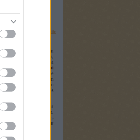
ó
korosztály 9 hónapos kortól
little
ésbe torkollik minden
folyamatosan úgy érzem,
kkal kell elhalmoznom a
mint erről
egy korábbi
egemlékeztem. De
éri be ennyivel, hanem
ádtagokat is be kell vonnom
bár igaz, erre nekem is és
y épp kapóra jött.
mpére erősíthető vízesést
ékhez tojta a Jézuska (kb.
), és én is és a poronyt is
k neki - nekem a játék jött