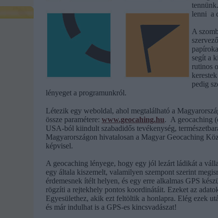
tennünk.
lenni a 
A szomba
szervező
papíroka
segít a 
rutinos 
kereste
pedig sz
lényeget a programunkról.
Létezik egy weboldal, ahol megtalálható a Magyarország
össze paramétere:
www.geocahing.hu
. A geocaching (
USA-ból kiindult szabadidős tevékenység, természetbar
Magyarországon hivatalosan a Magyar Geocaching Köz
képvisel.
A geocaching lényege, hogy egy jól lezárt ládikát a váll
egy általa kiszemelt, valamilyen szempont szerint megis
érdemesnek ítélt helyen, és egy erre alkalmas GPS kés
rögzíti a rejtekhely pontos koordinátáit. Ezeket az adatoka
Egyesülethez, akik ezt feltöltik a honlapra. Elég ezek ut
és már indulhat is a GPS-es kincsvadászat!