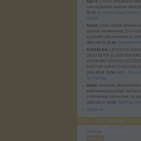
lujo74:
E könyv elolvasása nélkü
nem engednék szülővé válni!
(
2
02:15
Ki nevel a végén doktor 
)
szerint
feteke:
A két Leboyer könyvet é
ajánlom mindenkinek. Én a csá
szülésem után olvastam el, amiko
Gyöngéd szül
(
2012.04.13. 20:44
)
RAFAELKA:
LEGYETEK SZIV
SEGITSETEK ELDONTENI ER
VENNI MBT GORDULOS CIPOT
NAGYON SOKAT GYALOGOLO..
MBT - Masai 
(
2011.03.11. 20:56
)
Technology
dubai:
Sziasztok, Mindenkinek 
www.meseparty.oldalt. Jelmeze
szülinapokat szerveznek. Az ani
Szülinapi zsúr
(
2010.09.27. 14:56
)
Utolsó 20
Keresés