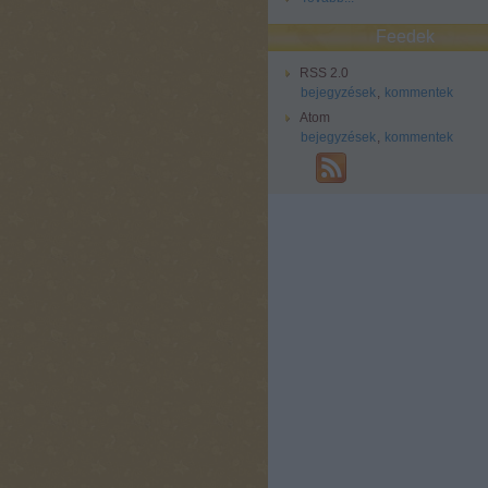
Feedek
RSS 2.0
bejegyzések
,
kommentek
Atom
bejegyzések
,
kommentek