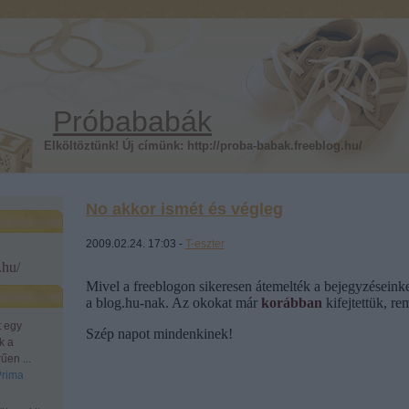
Próbababák
Elköltöztünk! Új címünk: http://proba-babak.freeblog.hu/
No akkor ismét és végleg
2009.02.24. 17:03 -
T-eszter
.hu/
Mivel a freeblogon sikeresen átemelték a bejegyzéseinke
a blog.hu-nak. Az okokat már
korábban
kifejtettük, r
t egy
Szép napot mindenkinek!
k a
űen ...
Prima