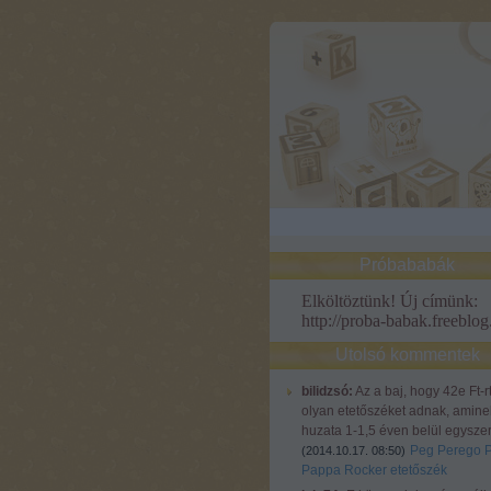
Próbababák
Elköltöztünk! Új címünk:
http://proba-babak.freeblog
Utolsó kommentek
bilidzsó:
Az a baj, hogy 42e Ft-r
olyan etetőszéket adnak, amine
huzata 1-1,5 éven belül egyszer
Peg Perego 
(
2014.10.17. 08:50
)
Pappa Rocker etetőszék