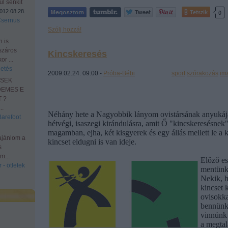
l senkit
012.08.28.
Tetszik
0
Csernus
Szólj hozzá!
n is
száros
Kincskeresés
r ...
etés
2009.02.24. 09:00 -
Próba-Bébi
Címkék:
sport
szórakozás
im
ESEK
DEMES E
 ?
.
Néhány hete a Nagyobbik lányom ovistársának anyukája 
Barefoot
hétvégi, isaszegi kirándulásra, amit Ő "kincskeresésnek
magamban, ejha, két kisgyerek és egy állás mellett le a 
ajánlom a
kincset eldugni is van ideje.
s
m...
Előző es
 - ötletek
mentünk,
Nekik, 
kincset 
ovisokka
bennünk
vinnünk 
a megtalá