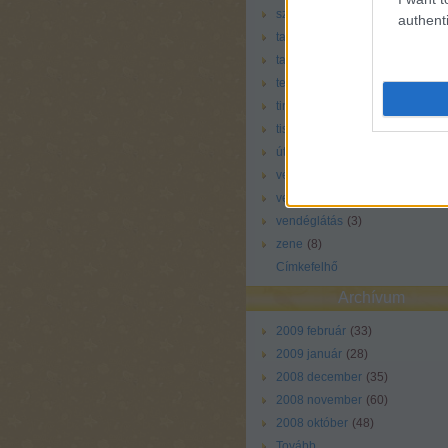
szülés
(
7
)
authenti
tallózó
(
4
)
tanulás
(
1
)
terhesség
(
17
)
tiny love
(
2
)
tisztálkodás
(
8
)
úton
(
11
)
vélemény
(
1
)
vendég
(
7
)
vendéglátás
(
3
)
zene
(
8
)
Címkefelhő
Archívum
2009 február
(
33
)
2009 január
(
28
)
2008 december
(
35
)
2008 november
(
60
)
2008 október
(
48
)
Tovább
...