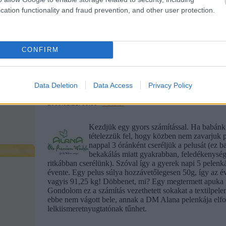
cation functionality and fraud prevention, and other user protection.
Tetszik
0
CONFIRM
Szólj hozzá!
Sajátmárkás teszt: Alana Prémium Öko-p
Data Deletion
Data Access
Privacy Policy
2009.02.21. 09:00 -
T-eszter
Kezdjük egy gyors számítással. Ha babánk éj
tételezzük fel, hogy közben nem zavarjuk p
nappal 3 óránként cseréljük a pelusát (ez ba
bekakálás miatt gyakrabban, feledékenység
ritkábban cserélünk). Szóval így a gyerek napi 5 pelenká
évente. Egy pelus súlya hozzávetőlegesen 50g, így az é
vagyis 91,25 kg! Döbbenet, mi? Egy megtermett apuka p
Gondolom ez a számítás vezethetett sokakat a textilpele
ebbe nem vágott bele, annak a DM Alana pelenkája elfo
lelkiismeretnyugtatónak tűnhet.