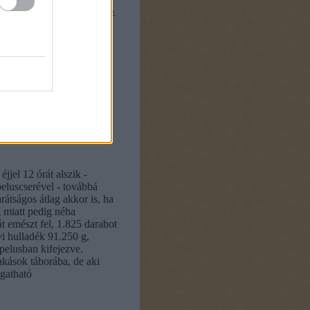
tovább »
elenka
jel 12 órát alszik -
eluscserével - továbbá
rátságos átlag akkor is, ha
 miatt pedig néha
t emészt fel, 1.825 darabot
vi hulladék 91.250 g,
elusban kifejezve.
nkások táborába, de aki
gatható