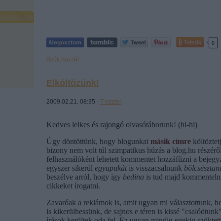
Tetszik
0
Szólj hozzá!
Elköltözünk!
2009.02.21. 08:35 -
T-eszter
Kedves lelkes és rajongó olvasótáborunk! (hi-hi)
Úgy döntöttünk, hogy blogunkat
másik címre
költözte
bizony nem volt túl szimpatikus húzás a blog.hu részéről
felhasználóként lehetett kommentet hozzáfűzni a bejeg
egyszer sikerül
egyapukát
is visszacsalnunk
bölcsészta
beszélve arról, hogy így
bedina
is tud majd kommenteln
cikkeket írogatni.
Zavaróak a reklámok is, amit ugyan mi választottunk, ho
is kikerülhessünk, de sajnos e téren is kissé "csalódtun
írások kerültek oda fel. Ez ugyan mindig egekig szöktett