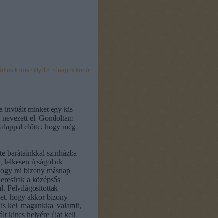
ádjuk
korosztály 18 hónapos kortól
invitált minket egy kis
" nevezett el. Gondoltam
kalappal előtte, hogy még
te barátainkkal színházba
 lelkesen újságoltuk
hogy mi bizony másnap
keresünk a középsős
l. Felvilágosítottak
et, hogy akkor bizony
is kell magunkkal valamit,
lt kincs helyére újat kell