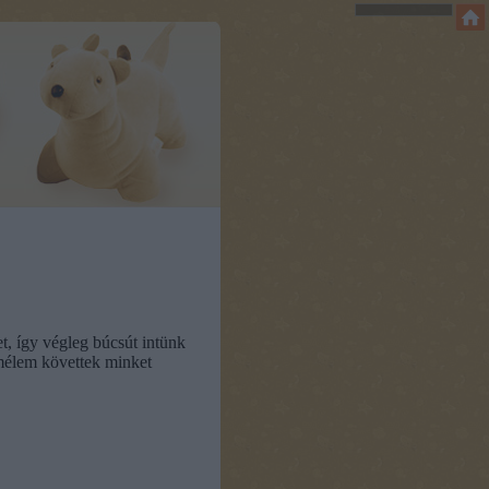
t, így végleg búcsút intünk
emélem követtek minket