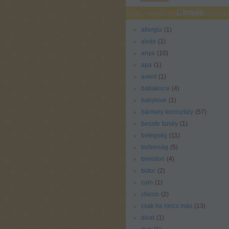
Címkék
allergia
(
1
)
alvás
(
1
)
anya
(
10
)
apa
(
1
)
avent
(
1
)
babakocsi
(
4
)
babylove
(
1
)
bármely korosztály
(
57
)
besafe family
(
1
)
betegség
(
11
)
biztonság
(
5
)
brendon
(
4
)
bútor
(
2
)
cam
(
1
)
chicco
(
2
)
csak ha nincs más
(
13
)
divat
(
1
)