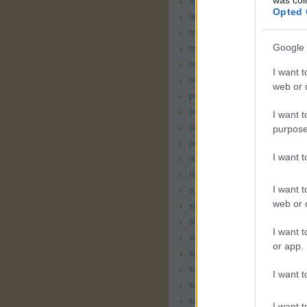
liliputi
(
1
)
Opted 
little tikes
(
1
)
magazin
(
4
)
Google 
még vállalható
(
25
)
nem rossz
(
38
)
I want t
oltás
(
1
)
web or d
peg perego
(
1
)
pelenkateszt
(
3
)
I want t
plaskool
(
1
)
purpose
puffog
(
5
)
I want 
reer
(
1
)
ringató
(
3
)
I want t
ruha
(
6
)
web or d
sassy
(
2
)
shopping
(
9
)
I want t
simba
(
1
)
or app.
sport
(
9
)
szállás
(
2
)
I want t
szoptatás
(
6
)
szórakozás
(
19
)
I want t