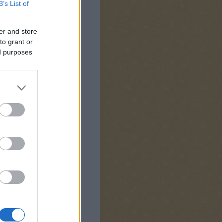
B’s List of
er and store
to grant or
ed purposes
költözés kicsit elhúzódik