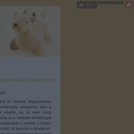
mádjuk
korosztály 3 hónapos kortól
jük:
lent ez nekünk, kisgyermekes
lvtanulási programot, ahol a
 vihetők, és 14 éves korig
nanyag és a módszer lehetőséget
 megtanulják a nyelvet, a helyes
smódot. Az ígéretük a következő: