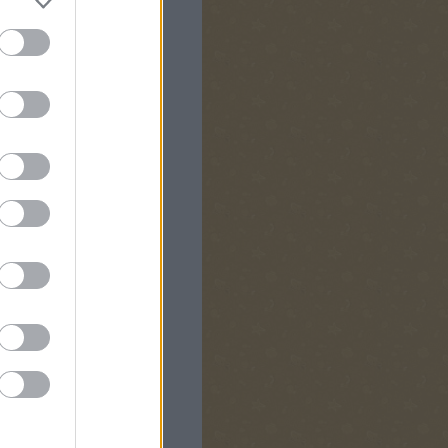
alauz
árláshoz
 vagy?
tsz az
nak!