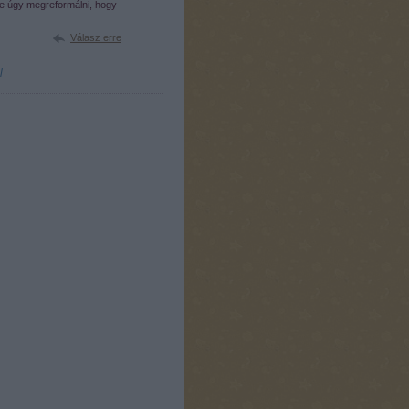
e úgy megreformálni, hogy
Válasz erre
l