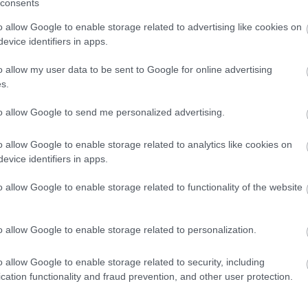
consents
2
komment
o allow Google to enable storage related to advertising like cookies on
evice identifiers in apps.
Ajánlott bejegyzések:
o allow my user data to be sent to Google for online advertising
s.
)
to allow Google to send me personalized advertising.
o allow Google to enable storage related to analytics like cookies on
Sajátmárkás
Fiús lányok,
Túlélők
evice identifiers in apps.
teszt: Alana
lányos fiúk
cipővás
Prémium Öko-
pelenka
o allow Google to enable storage related to functionality of the website
)
o allow Google to enable storage related to personalization.
Recept reggelire
Terhes
o allow Google to enable storage related to security, including
Búcsút
cation functionality and fraud prevention, and other user protection.
mondha
állásod