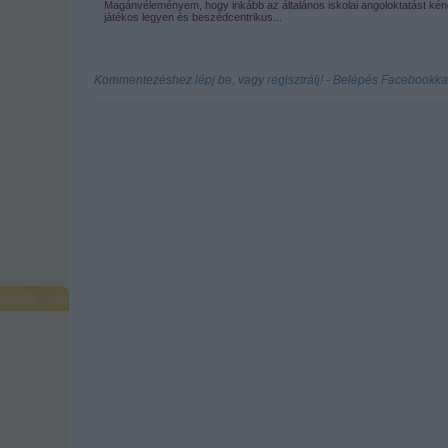
Magánvéleményem, hogy inkább az általános iskolai angoloktatást kén
játékos legyen és beszédcentrikus...
Kommentezéshez
lépj be
, vagy
regisztrálj
! ‐
Belépés Facebookka