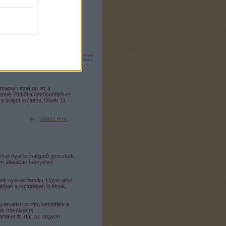
tük a
szolgáltatás technikai
üzemeltetője semmilyen
zletek a
Felhasználási feltételekben
és az
adatvédelmi
.Jómagam számár az a
enne. Ebből a nézőpontból ez
olgot eröltetni. Olivér 11
Válasz erre
két nyelvet hallgató gyerekek,
em általában kétnyelvű
ik nyelvet tanulni. Ugye, ahol
bban a kultúrában is élnek,
yanyelvi szinten beszéljék a
 írni-olvasni.
ket itt írtál, az nagyon