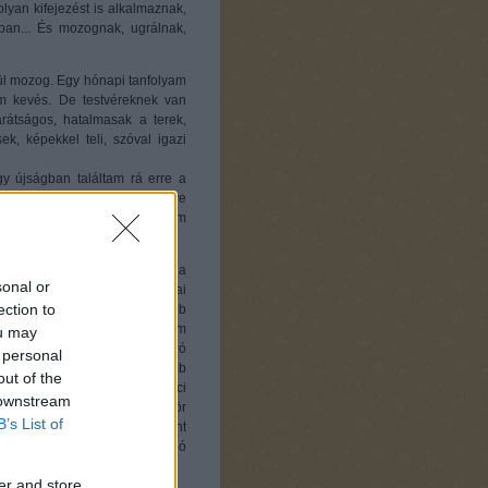
olyan kifejezést is alkalmaznak,
ban... És mozognak, ugrálnak,
ül mozog. Egy hónapi tanfolyam
em kevés. De testvéreknek van
rátságos, hatalmasak a terek,
ek, képekkel teli, szóval igazi
y újságban találtam rá erre a
 bevallom, az áraktól eltekintve
ott be minden zenét, két-három
l majd máskor...) Úgy éreztem, a
sonal or
zeneszóra hajlandó, mind a mai
ection to
ámlát is adnak, így legalább
en későn, de szerencsére nem
ou may
m hamarabb, mert nekem az apró
 personal
an nem igazán tetszik, inkább
out of the
a gyűrődést, meg a vírus-baci
 downstream
... Meg nem bánnám, ha először
B’s List of
ünk, de a szakemberek másként
zületésüktől két nyelvet halló
er and store