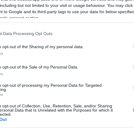
including but not limited to your visit or usage behaviour. You may click 
A vizsga a tavalyi évben következett be. A majdnem 12 éves lán
 to Google and its third-party tags to use your data for below specifi
ahová a barátai kéttannyelvű iskolából jöttek. Úgy érezte, ezze
ogle consent section.
tanulással nem állja meg majd a többiek, a "profik" mellet a he
alaposan lepipálta társait, akik a szokásos "poroszos" módsz
beszéd-centrikus volt a háttere! Mindent értett, magát megér
l Data Processing Opt Outs
beszélnek, beszélnek, beszélnek! Mindenki meg mer szólalni, 
különböző helyzeteket élnek át az órákon, és mondatokat, ki
nyelvtan, az írás csak 3-4 év után kerül be a tantervbe. A las
o opt-out of the Sharing of my personal data.
inkább németet tanul, az angol megmarad különórának, de szám
In
program a vele hasonló korú lányok között. És mellékesen nem 
naponta kétszer, mert szivacs agyú lányom a friss lemezt szo
o opt-out of the Sale of my Personal Data.
magáévá teszi... De ezzel nem dicsekszünk a suliban... :-))))
In
Akit érdekel, a
honlapjukon
minden fontos infót elolvashat, és t
legközelebb lévő tanfolyam helyszínét, tanárát.
to opt-out of processing my Personal Data for Targeted
ing.
Good bye, everybody!
In
o opt-out of Collection, Use, Retention, Sale, and/or Sharing
ersonal Data that Is Unrelated with the Purposes for which it
lected.
Out
Tetszik
0
)