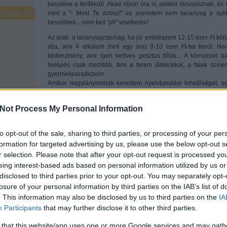
beszélve a terítékről. Akad olyon óra is, amikor társasoznak, és 
mint a "- Most Te dobsz!" ez szerintem nem tananyag a suli
beszélnek... nem kell "jól" viselkedni!
Az árak: a tananyagcsomag, ha jól emlékszem 12-15 ezer Ft kör
díja, ami 4 alkalom (heti egy óra) 8-10 ezer Ft-ba kerül. N
kedvezmény, ami igen kedves gesztus tőlük... A környezet ba
belépés csak mezítláb, tele a terem játékokkal, a falak színes
gyermekparadicsom.
Amikor nagylányomnak kerestem nyelvtanulási lehetőséget, eg
tanfolyamra. Érdeklődésemre a fent leírt információkat kaptam, és
igencsak fellelkesültem. Ugyanis lányom agya szivacsként szív
Not Process My Personal Information
hallgatás után komplett albumokat fújt kívülről!
Mellékesen zenei általános iskolába írattuk, pont ezért (de errő
to opt-out of the sale, sharing to third parties, or processing of your per
napi kétszeri hallgatás nem nagy áldozat, mert fürdeni csak 
formation for targeted advertising by us, please use the below opt-out s
napig. Az árát meg kisprórolom, gondoltam. Szerencsére sz
költségként el tudja a cég számolni. 7 évesen kezdtük, ig
r selection. Please note that after your opt-out request is processed y
maradtunk le semmiről. A kicsit ősszel már elviszem, azért ne
eing interest-based ads based on personal information utilized by us or
gyerekek összezárva egy térben, télen influenza időszakáb
disclosed to third parties prior to your opt-out. You may separately opt-
megvárom, hogy kialakuljon az immunrendszere, és ha bírja 
losure of your personal information by third parties on the IAB’s list of
dömpinget, amit a Nagy hazahoz a suliból, akkor belevághatunk
. This information may also be disclosed by us to third parties on the
IA
egy kicsit megtanulna magyarul is, mert mégiscsak a mi nyelv
Participants
that may further disclose it to other third parties.
gondolják, és valóban lehet benne valami igazság, hiszen a s
gyerekek tökéletesen szeparálják és alkalmazzák a nyelveket.
 that this website/app uses one or more Google services and may gath