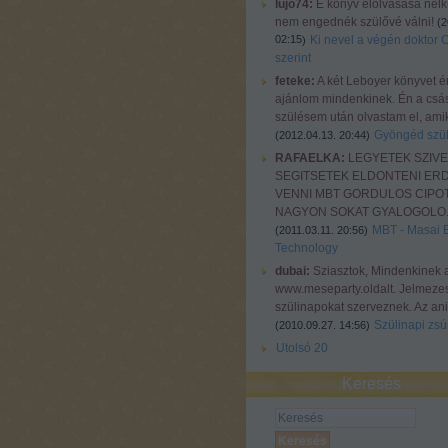
lujo74:
E könyv elolvasása nélkü
nem engednék szülővé válni!
(
2
02:15
Ki nevel a végén doktor 
)
szerint
feteke:
A két Leboyer könyvet é
ajánlom mindenkinek. Én a csá
szülésem után olvastam el, amiko
Gyöngéd szül
(
2012.04.13. 20:44
)
RAFAELKA:
LEGYETEK SZIV
SEGITSETEK ELDONTENI ER
VENNI MBT GORDULOS CIPOT
NAGYON SOKAT GYALOGOLO..
MBT - Masai 
(
2011.03.11. 20:56
)
Technology
dubai:
Sziasztok, Mindenkinek 
www.meseparty.oldalt. Jelmeze
szülinapokat szerveznek. Az ani
Szülinapi zsúr
(
2010.09.27. 14:56
)
Utolsó 20
Keresés