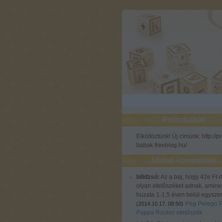
Próbababák
Elköltöztünk! Új címünk: http://p
babak.freeblog.hu/
Utolsó kommentek
bilidzsó:
Az a baj, hogy 42e Ft-r
olyan etetőszéket adnak, amine
huzata 1-1,5 éven belül egyszer
Peg Perego 
(
2014.10.17. 08:50
)
Pappa Rocker etetőszék