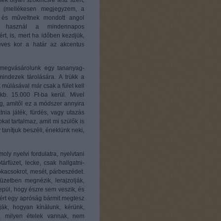
ek olyan szókincsre tesz szert,
. (mellékesen megjegyzem, a
 és műveltnek mondott angol
 használ a mindennapos
t, is, mert ha időben kezdjük,
 éves kor a határ az akcentus
 megvásárolunk egy tananyag-
indezek tárolására. A trükk a
múlásával már csak a fület kell
b. 15.000 Ft-ba kerül. Mivel
eg, amitől ez a módszer annyira
ia játék, fürdés, vagy utazás
at tartalmaz, amit mi szülők is
 tanítjuk beszéli, éneklünk neki,
ly nyelvi fordulatra, nyelvtani
rfüzet, lecke, csak hallgatni-
dókacsokrot, mesét, párbeszédet.
üzetben megnézik, lerajzolják,
epül, hogy észre sem veszik, és
miért egy apróság bármit megtesz
ák, hogyan kínálunk, kérünk,
k, milyen ételek vannak, nem