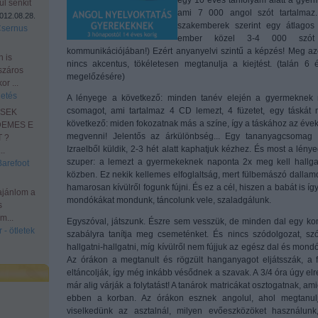
egy 10 éves tanfolyam alatt a gyerm
l senkit
ami 7 000 angol szót tartalmaz
012.08.28.
szakemberek szerint egy átlagos
Csernus
ember közel 3-4 000 szót
kommunikációjában!) Ezért anyanyelvi szintű a képzés! Meg azér
n is
nincs akcentus, tökéletesen megtanulja a kiejtést. (talán 6
száros
megelőzésére)
r ...
etés
A lényege a következő: minden tanév elején a gyermeknek
csomagot, ami tartalmaz 4 CD lemezt, 4 füzetet, egy táskát m
ESEK
következő: miden fokozatnak más a színe, így a táskához az évek 
DEMES E
megvenni! Jelentős az árkülönbség... Egy tananyagcsomag k
 ?
Izraelből küldik, 2-3 hét alatt kaphatjuk kézhez. És most a lény
.
szuper: a lemezt a gyermekeknek naponta 2x meg kell hallgatn
Barefoot
közben. Ez nekik kellemes elfoglaltság, mert fülbemászó dallamok
hamarosan kívülről fogunk fújni. És ez a cél, hiszen a babát is így
ajánlom a
mondókákat mondunk, táncolunk vele, szaladgálunk.
s
m...
Egyszóval, játszunk. Észre sem vesszük, de minden dal egy komo
 - ötletek
szabályra tanítja meg csemeténket. És nincs szódolgozat, szótá
hallgatni-hallgatni, míg kívülről nem fújjuk az egész dal és mon
Az órákon a megtanult és rögzült hanganyagot eljátsszák, a f
eltáncolják, így még inkább vésődnek a szavak. A 3/4 óra úgy elr
már alig várják a folytatást! A tanárok matricákat osztogatnak, a
ebben a korban. Az órákon esznek angolul, ahol megtanulj
viselkedünk az asztalnál, milyen evőeszközöket használun