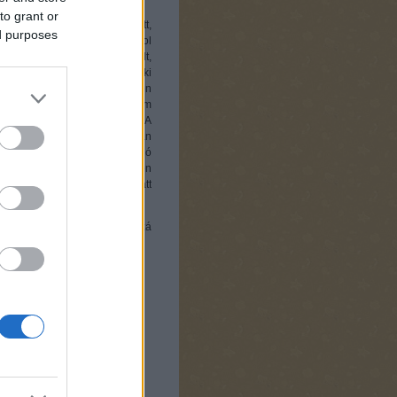
to grant or
y angol nyelvi táborba utazott,
ed purposes
l a tudással és az 5 éves angol
lyét. Szerencsére nem így volt,
errel tanultak. Ellenben neki
tette, lazán, mert a tanórákon
nem szavanként tanulnak, hanem
fejezéseket oktatnak nekik. A
san gimnazista lányom a suliban
ára nem tanulás, hanem egy jó
hallgatjuk szégyenteljes módon
kásához híven egy fürdés alatt
érkép segíti megtalálni a hozzá