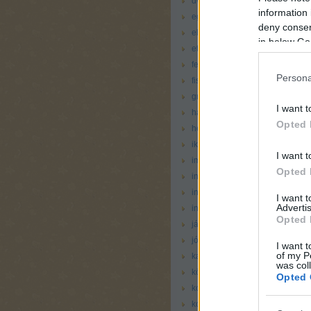
dvd
(
1
)
information 
egészségügy
(
11
)
deny consent
elektronika
(
2
)
in below Go
etetés
(
11
)
fejlesztő
(
5
)
Persona
fisher price
(
7
)
graco
(
3
)
I want t
hauck
(
1
)
Opted 
hellókarácsony
(
4
)
ikea
(
7
)
I want t
imádjuk
(
72
)
Opted 
ingyen se kell
(
6
)
internet
(
6
)
I want 
Advertis
intézmény
(
4
)
Opted 
játék
(
30
)
jó de minek
(
3
)
I want t
of my P
kaja
(
2
)
was col
könyv
(
14
)
Opted 
koraszülés
(
1
)
korosztály 18 hónapos kortól
(
4