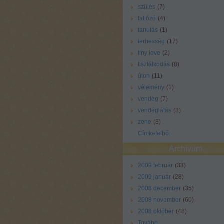
szülés
(
7
)
tallózó
(
4
)
tanulás
(
1
)
terhesség
(
17
)
tiny love
(
2
)
tisztálkodás
(
8
)
úton
(
11
)
vélemény
(
1
)
vendég
(
7
)
vendéglátás
(
3
)
zene
(
8
)
Címkefelhő
Archívum
2009 február
(
33
)
2009 január
(
28
)
2008 december
(
35
)
2008 november
(
60
)
2008 október
(
48
)
Tovább
...