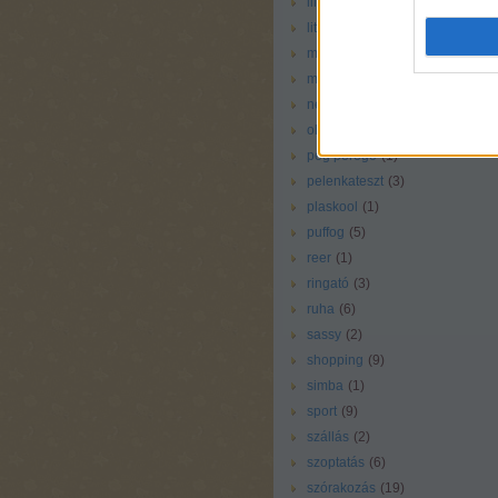
liliputi
(
1
)
little tikes
(
1
)
magazin
(
4
)
még vállalható
(
25
)
nem rossz
(
38
)
oltás
(
1
)
peg perego
(
1
)
pelenkateszt
(
3
)
plaskool
(
1
)
puffog
(
5
)
reer
(
1
)
ringató
(
3
)
ruha
(
6
)
sassy
(
2
)
shopping
(
9
)
simba
(
1
)
sport
(
9
)
szállás
(
2
)
szoptatás
(
6
)
szórakozás
(
19
)