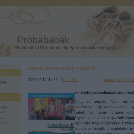
Próbababák
Elköltöztünk! Új címünk: http://proba-babak.freeblog.hu/
Helen Doron Early English
2009.02.12. 14:00 -
Próba-Bébi
Címkék:
tanulás
fejlesztő
i
roba-
Az alábbi írást
bedinának
köszönhet
Négy szó angolul... Vajon mit je
t egy
szülőknek? Egy komplex angol nye
k a
babák már három hónapos kortól
űen ...
foglalkoznak velük. A speciális ta
Prima
nyújt arra, hogy a gyerekek játszva
kiejtést, és később a megfelelő írá