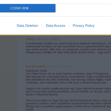
A bejegyzés trackback címe:
CONFIRM
https://proba-babak.blog.hu/api/trackback/id/934860
Kommentek:
Data Deletion
Data Access
Privacy Policy
A hozzászólások a
vonatkozó jogszabályok
értelmében felhasználói tartalomnak minősülnek, ér
felelősséget nem vállal, azokat nem ellenőrzi. Kifogás esetén forduljon a blog szerkesztőjéhez. Rés
tájékoztatóban
.
szilda
2009.02.12. 14:36:15
A nyelvtanulás kérdése az, amiről még nincs kialakult véleményem..
nyelvtanulás rémálom, és nem szeretném ha ez a gyerekemnél is így l
egy remek eszköz. Más rész, az anyanyelv rovására nem akarom ezt a d
hónapos lesz mindjárt, de talán még ráérek döntést hozni... vagy nem?
bölcsésztanár
2009.02.12. 17:09:44
Angoltanár vónék...
Jó a Helen Doron, de az azért merész szerintem, hogy 3 hónapostól...
Van még egy kis csúsztatás benne, nevezetesen, hogy a születésüktől 
akik tökéletesen beszélik mindkettőt, nem heti egy órában hallják, han
családban, ahol valamelyik rokon csak azon a nyelven beszél vele.
Nagyon sok kutatás foglalkozik/zott vele, hogy mikortól érdemes másod
apa és anya más nyelvet beszélnek, ott nem kérdés, és ott sem, ahol a
amely a célnyelvet beszéli.
Viszont arra jöttek rá, hogy heti egy-két óra édeskevés ahhoz, hogy an
gyerekek a nyelvet, mikor egyébként anyanyelvükön épp akkor tanulnak
Amúgy nincs személyes tapasztalatom a Helen Doron módszerről, de ami
pozitív.