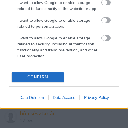
I want to allow Google to enable storage
related to functionality of the website or app.
Fel-mary
17 éve
I want to allow Google to enable storage
related to personalization.
:-) Ez igazán jó hír! Éljen a népszaporulat!
I want to allow Google to enable storage
Azért adom el, mert marha sok helyet foglal! És
related to security, including authentication
mivel errefelé még egy ideig (1-1,5 év) biztosan nem
functionality and fraud prevention, and other
lesz gyermekáldás, ezért addig semmiképpen nem
user protection.
akarom kerülgetni. Utána pedig majd veszek 1
darab olyan babakocsit, ami minden igényemnek
megfelel. Az árát pedig kivaterázom. :-)
CONFIRM
Egyenlőre még senki nem licitált, úgyhogy szabad a
pálya :-)
Data Deletion
Data Access
Privacy Policy
bölcsésztanár
17 éve