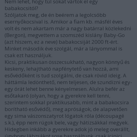
Nem lehet, hogy túl sokat vártok el egy
babakocsitól?
Szóljatok meg, de én beérem a legolcsóbb
esernyőkocsival is. Amikor a fiam kb. másfél éves
volt és nem akartam már a nagy batárral közlekedni
(Bergon), megvettem a szomszéd kislány Baby-Go
(azt hiszem, ez a neve) babakocsiját 2000 ft-ért.
Minket második éve szolgál, már a lányommal is
csak ezt használjuk.
Kicsi, praktikusan összecsukható, nagyon könnyű és
keskeny, lehajtható napfénytető van hozzá, ami
esővédőként is tud szolgálni, de csak rövid ideig. A
háttámla ledönthető, nem teljesen, de szundizni egy-
egy órát lehet benne kényelmesen. Alulra befér az
esőtakaró (olyan, hogy a gyerekre kell tenni,
szerintem sokkal praktikusabb, mint a babakocsira
borítható esővédő), meg apróságok, de alapvetően
egy sima vászonszatyrot lógatok róla (découpagé
s.k.), épp nem rúgok bele, vagy hátizsákkal megyek.
Hidegben inkább a gyerekre adok jó meleg overállt,
úgyhogy lábzsákot sose használtunk, csak icipici