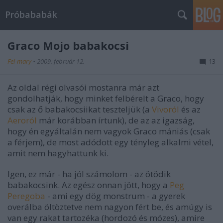
Próbababák
Graco Mojo babakocsi
Fel-mary
•
2009. február 12.
13
Az oldal régi olvasói mostanra már azt
gondolhatják, hogy minket felbérelt a Graco, hogy
csak az ő babakocsiikat teszteljük (a
Vivoról
és az
Aeroról
már korábban írtunk), de az az igazság,
hogy én egyáltalán nem vagyok Graco mániás (csak
a férjem), de most adódott egy tényleg alkalmi vétel,
amit nem hagyhattunk ki.
Igen, ez már - ha jól számolom - az ötödik
babakocsink. Az egész onnan jött, hogy a
Peg
Peregoba
- ami egy dög monstrum - a gyerek
overálba öltöztetve nem nagyon fért be, és amúgy is
van egy rakat tartozéka (hordozó és mózes), amire