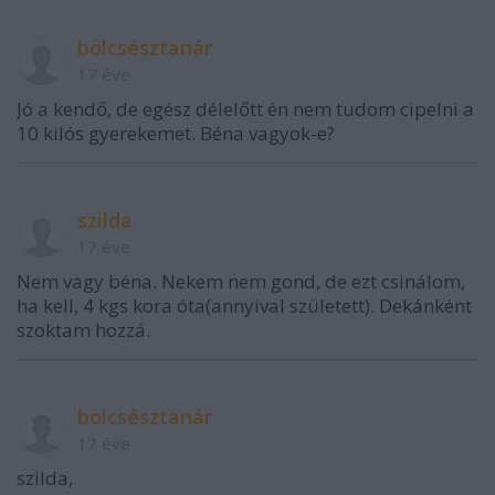
bölcsésztanár
17 éve
Jó a kendő, de egész délelőtt én nem tudom cipelni a
10 kilós gyerekemet. Béna vagyok-e?
szilda
17 éve
Nem vagy béna. Nekem nem gond, de ezt csinálom,
ha kell, 4 kgs kora óta(annyival született). Dekánként
szoktam hozzá.
bölcsésztanár
17 éve
szilda,