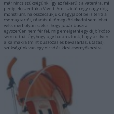
már nincs szükségünk. Így az felkerült a vaterára, mi
pedig előszedtük a Vivo-t. Ami szintén egy nagy dög
monstrum, ha összecsukjuk, nagyjából be is teríti a
csomagtartót, ráadásul tömegközlekedni sem lehet
vele, mert olyan széles, hogy jópár buszra
egyszerűen nem fér fel, míg emelgetni egy díjbírkózó
sem tudná. Úgyhogy úgy határoztunk, hogy az ilyen
alkalmakra (mint buszozás és bevásárlás, utazás),
szükségünk van egy olcsó és kicsi esernyőkocsira.