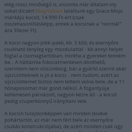
elég rossz minőségű is, viszonta már általam oly
sokat dícsért
Magmában
találtunk egy Graco Mojo
márkájú kocsit, 14 990 Ft-ért (csak
összehasonlításképp, ennek a kocsinak a "normál"
ára 30ezer Ft).
A kocsi nagyon pikk-pakk, kb. 3 kiló, és esernyőre
csukható tényleg egy mozdulattal - kb annyi helyet
foglal a csomagtartóban, mintha a gyereket tenném
be... A háttámla fokozatmentesen dönthető,
szerintem nem vízszintesig, bár a gyártó szerint akár
újszülötteknek is jó a kocsi... nem tudom, azért az
újszülöttemet biztos nem tettem volna bele, de a 11
hónaposomat már gond nélkül. A fogantyúja
kellemesen párnázott, nagyon kézre áll - a kocsit
pedig szuperkönnyű irányítani vele.
A kocsin tulajdonképpen van minden (kivéve
pohártartót, az már nem fért bele az esernyőre
csukás konstrukciójába), de azért minden csak úgy