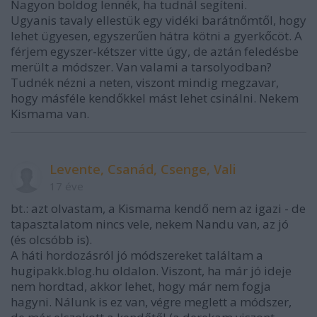
Nagyon boldog lennék, ha tudnál segíteni.
Ugyanis tavaly ellestük egy vidéki barátnőmtől, hogy
lehet ügyesen, egyszerűen hátra kötni a gyerkőcöt. A
férjem egyszer-kétszer vitte úgy, de aztán feledésbe
merült a módszer. Van valami a tarsolyodban?
Tudnék nézni a neten, viszont mindig megzavar,
hogy másféle kendőkkel mást lehet csinálni. Nekem
Kismama van.
Levente, Csanád, Csenge, Vali
17 éve
bt.: azt olvastam, a Kismama kendő nem az igazi - de
tapasztalatom nincs vele, nekem Nandu van, az jó
(és olcsóbb is).
A háti hordozásról jó módszereket találtam a
hugipakk.blog.hu oldalon. Viszont, ha már jó ideje
nem hordtad, akkor lehet, hogy már nem fogja
hagyni. Nálunk is ez van, végre meglett a módszer,