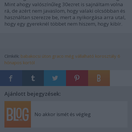
Mint ahogy valószínűleg 30ezret is sajnáltam volna
rá, de azért nem javaslom, hogy valaki olcsóbban és
használtan szerezze be, mert a nyikorgása arra utal,
hogy egy gyereknél többet nem hiszem, hogy kibír.
Címkék:
babakocsi
úton
graco
még vállalható
korosztály 6
hónapos kortól
Ajánlott bejegyzések:
No akkor ismét és végleg