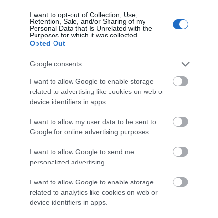
Babakocsihoz nem tudok hozzászólni...de ez a leírás
I want to opt-out of Collection, Use,
profi! Elképesztő milyen szempontok vannak. Nem is
Retention, Sale, and/or Sharing of my
gondolnék rá....
Personal Data that Is Unrelated with the
Purposes for which it was collected.
Opted Out
Google consents
Fel-mary
17 éve
I want to allow Google to enable storage
Na igen. Ezért válogatunk mi már profin, 5
related to advertising like cookies on web or
device identifiers in apps.
babakocsi elfogyasztása után :-)
I want to allow my user data to be sent to
Google for online advertising purposes.
T-eszter
I want to allow Google to send me
17 éve
personalized advertising.
én csak azt nem értem, miért adod el azt, ami
egyszer már bevált? Kistesó nem lesz? Mellesleg ne
I want to allow Google to enable storage
vaterázd el, én lehet hogy vevő lennék rá, mert mi
related to analytics like cookies on web or
lassan utat adunk az életnek újra
device identifiers in apps.