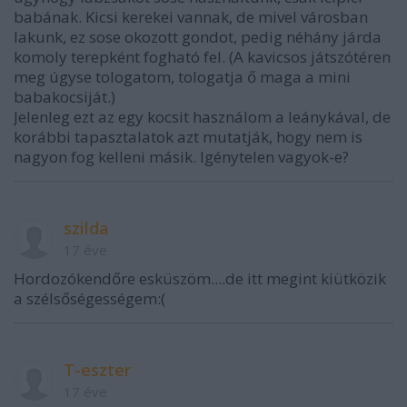
babának. Kicsi kerekei vannak, de mivel városban
lakunk, ez sose okozott gondot, pedig néhány járda
komoly terepként fogható fel. (A kavicsos játszótéren
meg úgyse tologatom, tologatja ő maga a mini
babakocsiját.)
Jelenleg ezt az egy kocsit használom a leánykával, de
korábbi tapasztalatok azt mutatják, hogy nem is
nagyon fog kelleni másik. Igénytelen vagyok-e?
szilda
17 éve
Hordozókendőre esküszöm....de itt megint kiütközik
a szélsőségességem:(
T-eszter
17 éve