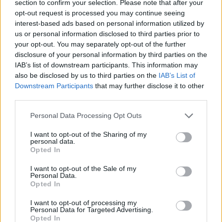
section to confirm your selection. Please note that after your
Szólj hozzá!
opt-out request is processed you may continue seeing
interest-based ads based on personal information utilized by
A hozzászóláshoz be kell lépned!
us or personal information disclosed to third parties prior to
your opt-out. You may separately opt-out of the further
disclosure of your personal information by third parties on the
IAB’s list of downstream participants. This information may
also be disclosed by us to third parties on the
IAB’s List of
Downstream Participants
that may further disclose it to other
third parties.
Please note that this website/app uses one or more Google
Personal Data Processing Opt Outs
services and may gather and store information including but
VAGY
not limited to your visit or usage behaviour. You may click to
I want to opt-out of the Sharing of my
personal data.
grant or deny consent to Google and its third-party tags to
Opted In
use your data for below specified purposes in below Google
consent section.
I want to opt-out of the Sale of my
Personal Data.
Opted In
szilda
I want to opt-out of processing my
Personal Data for Targeted Advertising.
17 éve
Opted In