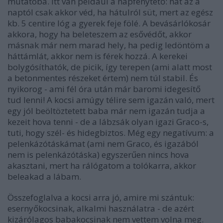
mutatóba. Itt van például a napfénytető: hát az a
naptól csak akkor véd, ha hátulról süt, mert az egész
kb. 5 centire lóg a gyerek feje fölé. A bevásárlókosár
akkora, hogy ha beleteszem az esővédőt, akkor
másnak már nem marad hely, ha pedig ledöntöm a
háttámlát, akkor nem is férek hozzá. A kerekei
bolygósíthatók, de picik, így terepen (ami alatt most
a betonmentes részeket értem) nem túl stabil. És
nyikorog - ami fél óra után már baromi idegesítő
tud lenni! A kocsi amúgy télire sem igazán való, mert
egy jól beöltöztetett baba már nem igazán tudja a
kezeit hova tenni - de a lábzsák olyan igazi Graco-s,
tuti, hogy szél- és hidegbiztos. Még egy negatívum: a
pelenkázótáskámat (ami nem Graco, és igazából
nem is pelenkázótáska) egyszerűen nincs hova
akasztani, mert ha rálógatom a tolókarra, akkor
beleakad a lábam.
Összefoglalva a kocsi arra jó, amire mi szántuk:
esernyőkocsinak, alkalmi használatra - de azért
kizárólagos babakocsinak nem vettem volna meg.