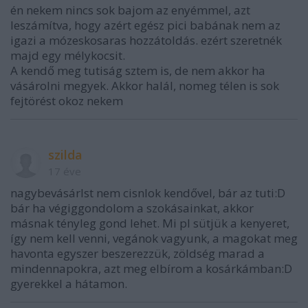
én nekem nincs sok bajom az enyémmel, azt
leszámítva, hogy azért egész pici babának nem az
igazi a mózeskosaras hozzátoldás. ezért szeretnék
majd egy mélykocsit.
A kendő meg tutiság sztem is, de nem akkor ha
vásárolni megyek. Akkor halál, nomeg télen is sok
fejtörést okoz nekem
szilda
17 éve
nagybevásárlst nem cisnlok kendővel, bár az tuti:D
bár ha végiggondolom a szokásainkat, akkor
másnak tényleg gond lehet. Mi pl sütjük a kenyeret,
így nem kell venni, vegánok vagyunk, a magokat meg
havonta egyszer beszerezzük, zöldség marad a
mindennapokra, azt meg elbírom a kosárkámban:D
gyerekkel a hátamon.