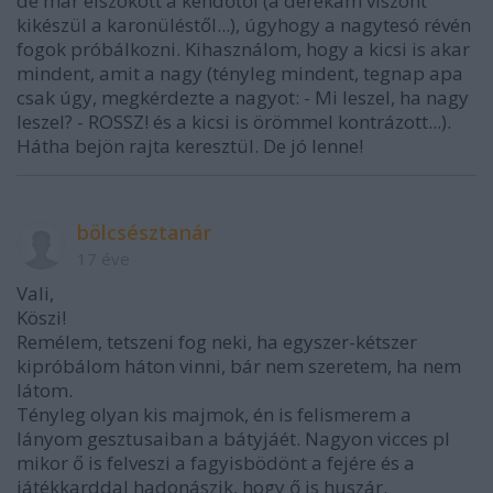
de már elszokott a kendőtől (a derekam viszont
kikészül a karonüléstől...), úgyhogy a nagytesó révén
fogok próbálkozni. Kihasználom, hogy a kicsi is akar
mindent, amit a nagy (tényleg mindent, tegnap apa
csak úgy, megkérdezte a nagyot: - Mi leszel, ha nagy
leszel? - ROSSZ! és a kicsi is örömmel kontrázott...).
Hátha bejön rajta keresztül. De jó lenne!
bölcsésztanár
17 éve
Vali,
Köszi!
Remélem, tetszeni fog neki, ha egyszer-kétszer
kipróbálom háton vinni, bár nem szeretem, ha nem
látom.
Tényleg olyan kis majmok, én is felismerem a
lányom gesztusaiban a bátyjáét. Nagyon vicces pl
mikor ő is felveszi a fagyisbödönt a fejére és a
játékkarddal hadonászik, hogy ő is huszár.