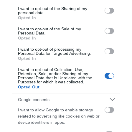
services and may gather and store information including but
not limited to your visit or usage behaviour. You may click to
I want to opt-out of the Sharing of my
personal data.
grant or deny consent to Google and its third-party tags to
Opted In
use your data for below specified purposes in below Google
Címkék:
ikea
tisztálkodás
imádjuk
korosztály újszülött kortól
consent section.
I want to opt-out of the Sale of my
Personal Data.
Opted In
I want to opt-out of processing my
Personal Data for Targeted Advertising.
Ajánlott bejegyzések:
Opted In
I want to opt-out of Collection, Use,
Retention, Sale, and/or Sharing of my
Kincskeresés
Personal Data that Is Unrelated with the
Purposes for which it was collected.
Opted Out
Google consents
Elköltözünk!
I want to allow Google to enable storage
related to advertising like cookies on web or
device identifiers in apps.