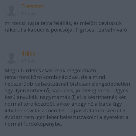
T-eszter
17 éve
mi törcsi, rajta tetra felállás, és mielőtt bevisszük
rákerül a kapucnis poncsója. Tigrises... zabálnivaló
Ildi53
17 éve
Még a fürdetés csak-csak megoldható
tetra+törölköző kombinációval, de a mind
népszerűbb babaúszásnál biztosan elengedethetlen
egy ilyen körbeérő, kapucnis, jó meleg törcsi. Ügyes
kezű anyukák, nagymamák (!) el is készíthetnék két
normál törölközőből, akkor ahogy nő a baba úgy
lehetne növelni a méretet. Tapasztalatom szerint 3
év alatt nem igen lehet beleszuszakolni a gyereket a
normál fürdőköpenybe.