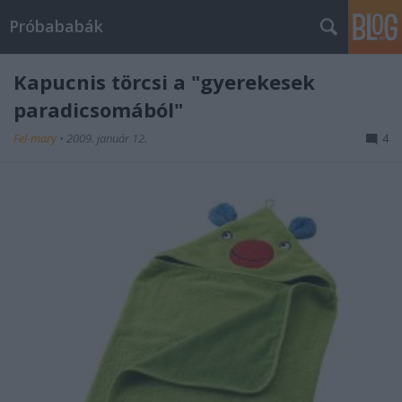
Próbababák
Kapucnis törcsi a "gyerekesek
paradicsomából"
Fel-mary
•
2009. január 12.
4