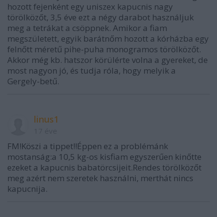
hozott fejenként egy uniszex kapucnis nagy
törölközőt, 3,5 éve ezt a négy darabot használjuk
meg a tetrákat a csöppnek. Amikor a fiam
megszületett, egyik barátnőm hozott a kórházba egy
felnőtt méretű pihe-puha monogramos törölközőt.
Akkor még kb. hatszor körülérte volna a gyereket, de
most nagyon jó, és tudja róla, hogy melyik a
Gergely-betű.
linus1
17 éve
FM!Köszi a tippet!!Éppen ez a problémánk
mostanság:a 10,5 kg-os kisfiam egyszerűen kinőtte
ezeket a kapucnis babatörcsijeit.Rendes törölközőt
meg azért nem szeretek használni, merthát nincs
kapucnija.