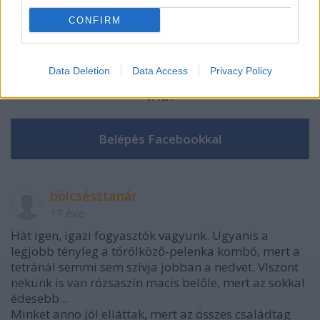
CONFIRM
Data Deletion
Data Access
Privacy Policy
VAGY
bölcsésztanár
17 éve
Hát igen, igazi fogyasztók vagyunk. Ugyanis a
legjobb tényleg a törölköző-pelenka kombó, mert a
tetránál semmi sem szívja jobban a nedvet. VIszont
nekünk is van rózsaszín macis belőle, mert az sokkal
édesebb...
Minket anno jól elláttak, mert az összes családtag