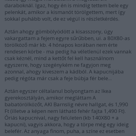
daraboknál. Igaz, hogy én is mindig tettem bele egy
pelenkát, amikor a kismanót törölgettem, mert így
sokkal puhább volt, de ez végül is részletkérdés.
Aztán ahogy gömbölyödött a kisasszony, úgy
vakargattam a fejem egyre sűrűbben, ui. a 80X80-as
törölköző már kb. 4 hónapos korában nem érte
rendesen körbe - ma pedig ha véletlenül ezek vannak
csak kéznél, mind a kettőt fel kell használnom
egyszerre, hogy szegénykém ne fagyjon meg
azonnal, ahogy kiveszem a kádból. A kapucnijába
pedig régóta már csak a feje búbja fér bele...
Aztán egyszer céltalanul bolyongtam az Ikea
gyerekosztályán, amikor megláttam A
babatörölközőt, AKI Barnslig névre hallgat, és 1,990
Ft (illetve a képen nem látható fehér fajta 1,490 Ft).
Óriás kapucnival, nagy felületen (kb 140X80 + a
kapucni), vagyis akkora, hogy a törpe még egy ideig
belefér. Az anyaga finom, puha, a színe ez esetben