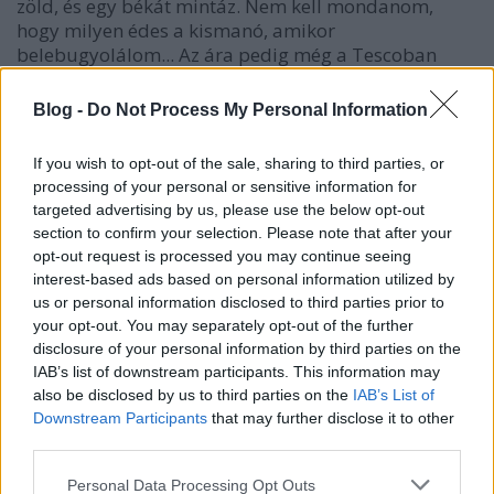
zöld, és egy békát mintáz. Nem kell mondanom,
hogy milyen édes a kismanó, amikor
belebugyolálom... Az ára pedig még a Tescoban
kapható fürdőlepedőknél is sokkal olcsóbb,
szerintem egész korrekt. Az egyetlen szépséghibája a
Blog -
Do Not Process My Personal Information
dolognak csak annyi, hogy mindössze két tipus
kapható: a fent említett zöld, és az olcsóbb, semmit
If you wish to opt-out of the sale, sharing to third parties, or
nem formázó fehér, piros szegéllyel, ami ugyan
processing of your personal or sensitive information for
kicsit lányos, de elmegy.
targeted advertising by us, please use the below opt-out
section to confirm your selection. Please note that after your
Nagyobbaknak kapható még belebújós fajta,
opt-out request is processed you may continue seeing
ugyanilyen színvilággal, de mi azt egyenlőre
interest-based ads based on personal information utilized by
kihagytuk, mivel ebben még vígan elférünk. Akár én
us or personal information disclosed to third parties prior to
is...
your opt-out. You may separately opt-out of the further
disclosure of your personal information by third parties on the
Egyébként pedig valószínűleg a sima törölköző is
IAB’s list of downstream participants. This information may
megfelelne, vagy az egyszerű "kifogó" is, de a
also be disclosed by us to third parties on the
IAB’s List of
kapucni-funkció tényleg szuper, és anya pedig
Downstream Participants
that may further disclose it to other
imádja a békajelmezbe bugyolált porontyának
third parties.
látványát...
Please note that this website/app uses one or more Google
Personal Data Processing Opt Outs