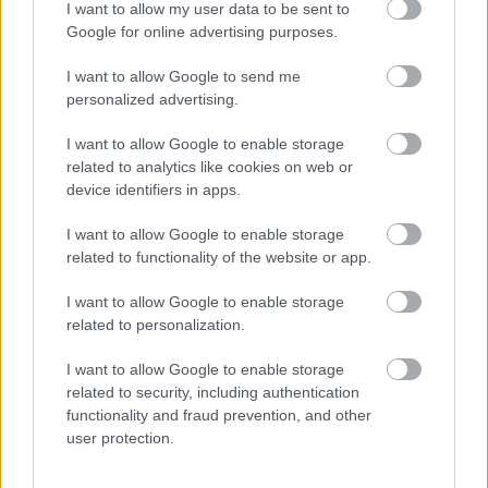
I want to allow my user data to be sent to
Fiús lányok, lányos fiúk
Google for online advertising purposes.
I want to allow Google to send me
personalized advertising.
Ahány ház, annyi alvás
I want to allow Google to enable storage
related to analytics like cookies on web or
device identifiers in apps.
I want to allow Google to enable storage
Helen Doron Early English
related to functionality of the website or app.
I want to allow Google to enable storage
related to personalization.
Szólj hozzá!
I want to allow Google to enable storage
related to security, including authentication
A hozzászóláshoz be kell lépned!
functionality and fraud prevention, and other
user protection.