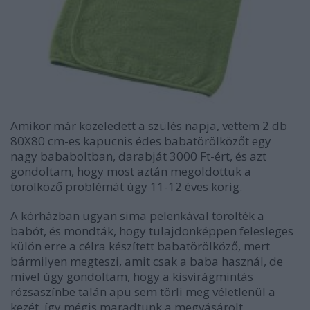
Amikor már közeledett a szülés napja, vettem 2 db
80X80 cm-es kapucnis édes babatörölközőt egy
nagy bababoltban, darabját 3000 Ft-ért, és azt
gondoltam, hogy most aztán megoldottuk a
törölköző problémát úgy 11-12 éves korig.
A kórházban ugyan sima pelenkával törölték a
babót, és mondták, hogy tulajdonképpen felesleges
külön erre a célra készített babatörölköző, mert
bármilyen megteszi, amit csak a baba használ, de
mivel úgy gondoltam, hogy a kisvirágmintás
rózsaszínbe talán apu sem törli meg véletlenül a
kezét, így mégis maradtunk a megvásárolt