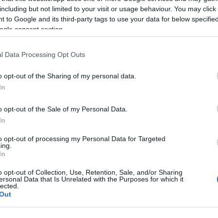
mondha
including but not limited to your visit or usage behaviour. You may click 
állásod
 to Google and its third-party tags to use your data for below specifi
ogle consent section.
l Data Processing Opt Outs
o opt-out of the Sharing of my personal data.
Jobb az óvoda,
In
mint a nagyi?
o opt-out of the Sale of my Personal Data.
A bejegyzés trackback címe:
In
https://proba-babak.blog.hu/api/trackback/id/797488
to opt-out of processing my Personal Data for Targeted
ing.
Kommentek:
In
A hozzászólások a
vonatkozó jogszabályok
értelmében felhasználói tartalomnak minősülnek, ér
felelősséget nem vállal, azokat nem ellenőrzi. Kifogás esetén forduljon a blog szerkesztőjéhez. Rés
tájékoztatóban
.
o opt-out of Collection, Use, Retention, Sale, and/or Sharing
ersonal Data that Is Unrelated with the Purposes for which it
Napocskaeszter
2009.01.08. 12:05:39
lected.
Nekünk az Intersparban kapható PrettyBaby márkájú szilikonfejű kanál j
Out
)
Levente, Csanád, Csenge, Vali
2009.01.08. 19:32:56