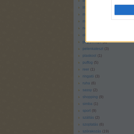
liliputi
(
1
)
little tikes
(
1
)
magazin
(
4
)
még vállalható
(
25
)
nem rossz
(
38
)
oltás
(
1
)
peg perego
(
1
)
pelenkateszt
(
3
)
plaskool
(
1
)
puffog
(
5
)
reer
(
1
)
ringató
(
3
)
ruha
(
6
)
sassy
(
2
)
shopping
(
9
)
simba
(
1
)
sport
(
9
)
szállás
(
2
)
szoptatás
(
6
)
szórakozás
(
19
)