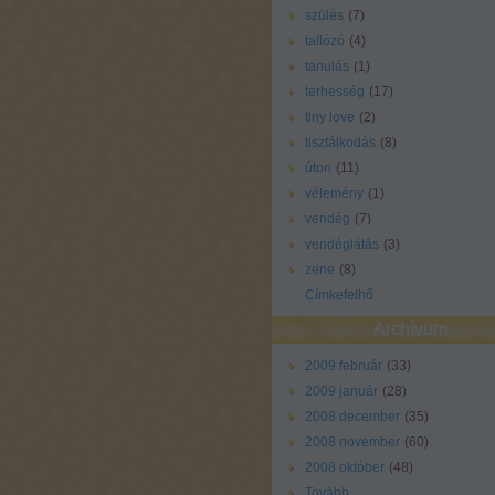
szülés
(
7
)
tallózó
(
4
)
tanulás
(
1
)
terhesség
(
17
)
tiny love
(
2
)
tisztálkodás
(
8
)
úton
(
11
)
vélemény
(
1
)
vendég
(
7
)
vendéglátás
(
3
)
zene
(
8
)
Címkefelhő
Archívum
2009 február
(
33
)
2009 január
(
28
)
2008 december
(
35
)
2008 november
(
60
)
2008 október
(
48
)
Tovább
...