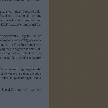
icsit volt drágább, mint 3 nem
s, olyan igazi rágcsálni való,
mészetesen. Anatómialag amúgy
eférjen a kismanó szájába, sőt,
kább összeszorítaná a nyílást.
or elszíneződik. Hogy mi? Hát ez
asználati utasítás???), és amire
l), az nem színeződik semmilyen
ag még langyosra is színt vált,
ó szerintem használhatatlan, de
om az ételt, mielőtt a gyerek
kanál, az az, hogy vagy az étel
yiknek a feje, de mindenesetre
sütőtök sárga mindegyik, hiába
 Jézuskától, mert rám az ilyen