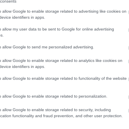
consents
baba-mama blog - tehát a jövőjük is belefér
Nézzétek meg ezt:
www.freeweb.hu/aranylaci/forum/viewtopic.php?f=12&t=1933
o allow Google to enable storage related to advertising like cookies on
evice identifiers in apps.
no komment.
o allow my user data to be sent to Google for online advertising
s.
Kommentezéshez
lépj be
, vagy
regisztrálj
! ‐
Belépés Facebookka
)
to allow Google to send me personalized advertising.
o allow Google to enable storage related to analytics like cookies on
evice identifiers in apps.
o allow Google to enable storage related to functionality of the website
)
o allow Google to enable storage related to personalization.
o allow Google to enable storage related to security, including
cation functionality and fraud prevention, and other user protection.