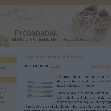
Próbababák
Elköltöztünk! Új címünk: http://proba-babak.freeblog.hu/
Nuby hőérzékeny etetőkanál
2009.01.08. 09:00 -
Fel-mary
Címkék:
etetés
még váll
roba-
A
múltkor
már kifejtettem, hogy mennyi
eteti az ember az utódot, és mivel a C
muszáj volt más után néznem.
t egy
k a
Persze okulva a múltkorin, valami tök
űen ...
azért olyat, aminek egy picit 
Prima
kényszerképzetem, hogy a kemény fejű
a fogzó gyerek. Így a Müller Drogériában sétálgatva akadtam a 