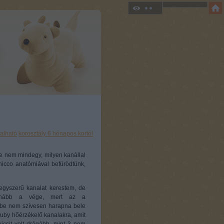
alható
korosztály 6 hónapos kortól
re nem mindegy, milyen kanállal
hicco anatómiával befürödtünk,
 egyszerű kanalat kerestem, de
puhább a vége, mert az a
be nem szívesen harapna bele
Nuby hőérzékelő kanalakra, amit