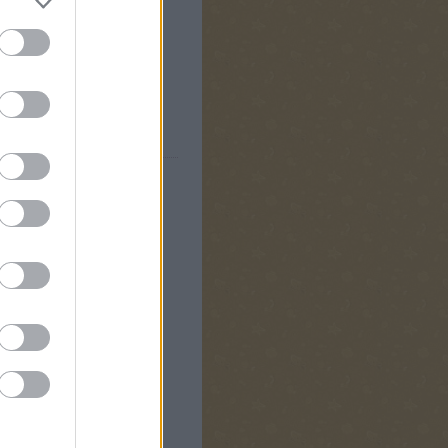
Válasz erre
l