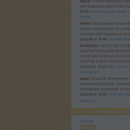
lujo74:
E könyv elolvasása nélkü
nem engednék szülővé válni!
(
2
02:15
Ki nevel a végén doktor 
)
szerint
feteke:
A két Leboyer könyvet é
ajánlom mindenkinek. Én a csá
szülésem után olvastam el, amiko
Gyöngéd szül
(
2012.04.13. 20:44
)
RAFAELKA:
LEGYETEK SZIV
SEGITSETEK ELDONTENI ER
VENNI MBT GORDULOS CIPOT
NAGYON SOKAT GYALOGOLO..
MBT - Masai 
(
2011.03.11. 20:56
)
Technology
dubai:
Sziasztok, Mindenkinek 
www.meseparty.oldalt. Jelmeze
szülinapokat szerveznek. Az ani
Szülinapi zsúr
(
2010.09.27. 14:56
)
Utolsó 20
Keresés