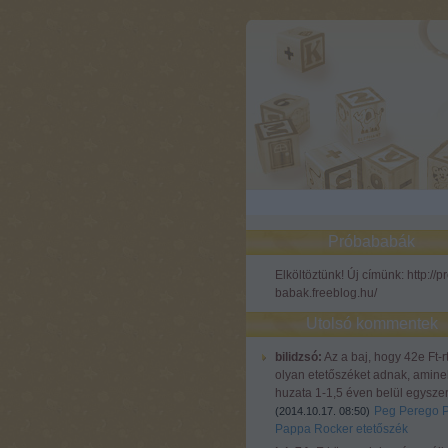
Próbababák
Elköltöztünk! Új címünk: http://p
babak.freeblog.hu/
Utolsó kommentek
bilidzsó:
Az a baj, hogy 42e Ft-r
olyan etetőszéket adnak, amine
huzata 1-1,5 éven belül egyszer
Peg Perego 
(
2014.10.17. 08:50
)
Pappa Rocker etetőszék