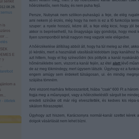
azért vettem meg, mert 3 db hőérzékelő kanál akciósan csak k
l senkit
hőérzékelős, nem Nuby, és nem puha fejű.
012.08.28.
Csernus
Persze, Nubynak nem szilikon-puhaságú a feje, de elég rugalma
ami nekem jó érzés, még hogy ha nem is ez a fő funkciója ter
n is
szuper: a nyele hosszú, kézre áll, a feje elég kicsi, hogy jól b
száros
akkor is bepréselhető, ha őnagysága úgy gondolja, hogy most in
r ...
Ilyen szempontból tehát nagyon meg vagyok vele elégedve.
etés
A hőérzékelése állítólag abból áll, hogy ha túl meleg az étel, akk
ESEK
jó kérdés, mert a használati utasítását kidobtam (egy kanálhoz h
DEMES E
azt hittem, hogy el fog színeződni (kis pöttyök a kanál nyakáná
 ?
hőmérsékletre sem, viszont a kanál fején, az étel
alatt
lévő műany
.
de az meg tökmindegy, mert úgysem látszik. Úgyhogy ez a funkci
Barefoot
engem amúgy sem érdekelt túlságosan, ui. én mindig megnyal
szájába tömném.
ajánlom a
Ami viszont marhára felbosszantott, hiába "csak" 600 Ft a három 
s
fogja meg a műanyagot, vagy a hőérzékeléstől sárgult be mindeg
m...
eredeti színűke ott már rég elveszítették, és kedves kis répa-
 - ötletek
sikálom flóraszeptel.
Úgyhogy azt hiszem, Karácsonyra normál-kanál szettet kérek a
dolgok vásárlását nem lehet bízni.