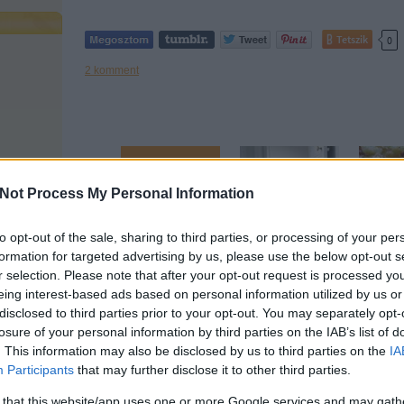
Tetszik
0
2
komment
Ajánlott bejegyzések:
Not Process My Personal Information
to opt-out of the sale, sharing to third parties, or processing of your per
formation for targeted advertising by us, please use the below opt-out s
No akkor ismét
Örökmozgó?
Recept 
és végleg
Sajtkukac?
r selection. Please note that after your opt-out request is processed y
Kisgyerek... -
eing interest-based ads based on personal information utilized by us or
Hogy bírjátok?
disclosed to third parties prior to your opt-out. You may separately opt-
losure of your personal information by third parties on the IAB’s list of
. This information may also be disclosed by us to third parties on the
IA
Participants
that may further disclose it to other third parties.
Terhes
 that this website/app uses one or more Google services and may gath
Búcsút