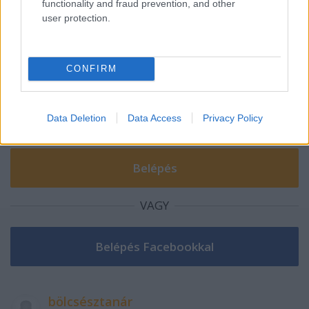
functionality and fraud prevention, and other
user protection.
Szólj hozzá!
A hozzászóláshoz be kell lépned!
CONFIRM
Data Deletion
Data Access
Privacy Policy
VAGY
bölcsésztanár