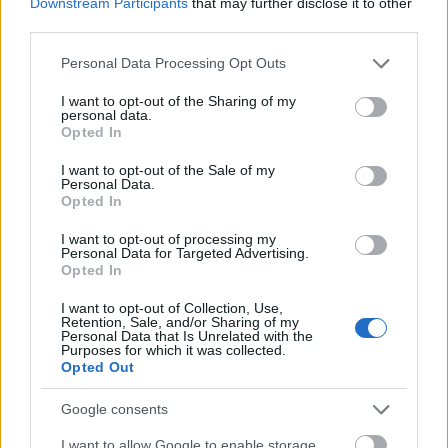
hogy egyenlőre nálam van a pénztárca, így én
Downstream Participants
that may further disclose it to other
mondom meg, mit szeressen. Vagy ő...
third parties.
Please note that this website/app uses one or more Google
Personal Data Processing Opt Outs
Hivatalos nevén amúgy labdatáncoltató, és most
services and may gather and store information including but
láttam a Tescoban, hogy még árulják, és kb. 4000 Ft-
not limited to your visit or usage behaviour. You may click to
I want to opt-out of the Sharing of my
ba kerül.
personal data.
grant or deny consent to Google and its third-party tags to
Opted In
use your data for below specified purposes in below Google
consent section.
I want to opt-out of the Sale of my
Personal Data.
Opted In
Címkék:
játék
még vállalható
korosztály 6 hónapos kortól
I want to opt-out of processing my
fisher price
Personal Data for Targeted Advertising.
Opted In
I want to opt-out of Collection, Use,
Retention, Sale, and/or Sharing of my
Personal Data that Is Unrelated with the
Ajánlott bejegyzések:
Purposes for which it was collected.
Opted Out
Google consents
Mégis maradunk
I want to allow Google to enable storage