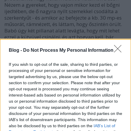
Nézem a gyereket, hogy vajon mikor kezd el bőgni
ijedtében, de ő nagyra nyílt szemekkel csodálta a
szerkentyűt - és amikor az befejezte a kb. 30 mp-es
műsorát, rámnézett, és láttam, hogy őszintén örült.
Babó úgy két pillanat alatt levágta, hogy mit lehet
ezzel a kütyüvel csinálni, és azt hogyan kell, bár
hozzáteszem, hogy ennyi az egész. Nem, 4000 Ft-ért
tényleg nem tud többet.
Blog -
Do Not Process My Personal Information
Mindenesetre újabban ez lett utódunk kedvenc
If you wish to opt-out of the sale, sharing to third parties, or
játéka, egymás után akár 20-szor is képes
processing of your personal or sensitive information for
megmozgatni és megcsodálni a szerkezetet. Én
targeted advertising by us, please use the below opt-out
mondjuk idegbajt kapok tőle, annyira idegesítő a
section to confirm your selection. Please note that after your
hangja, de hang nélkül is hülyeség az egész.
opt-out request is processed you may continue seeing
Számomra a fejlesztő játék olyan, amin legalább 1
interest-based ads based on personal information utilized by
dolgot ki lehet húzni, 1-t be lehet dugni, tükrös,
us or personal information disclosed to third parties prior to
csörgős, forgatós, szétszedős, összerakós,
your opt-out. You may separately opt-out of the further
nyomogatós - nos, ez egyik sem.
disclosure of your personal information by third parties on the
IAB’s list of downstream participants. This information may
Viszont poronty imádja - csak az a balszerencséje,
also be disclosed by us to third parties on the
IAB’s List of