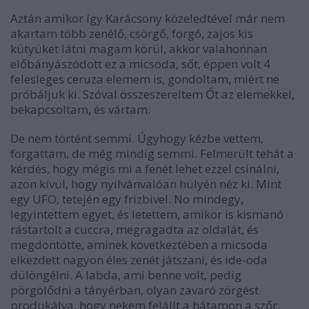
Aztán amikor így Karácsony közeledtével már nem
akartam több zenélő, csörgő, forgó, zajos kis
kütyüket látni magam körül, akkor valahonnan
előbányászódott ez a micsoda, sőt, éppen volt 4
felesleges ceruza elemem is, gondoltam, miért ne
próbáljuk ki. Szóval összeszereltem Őt az elemekkel,
bekapcsoltam, és vártam.
De nem történt semmi. Úgyhogy kézbe vettem,
forgattam, de még mindig semmi. Felmerült tehát a
kérdés, hogy mégis mi a fenét lehet ezzel csinálni,
azon kívül, hogy nyilvánvalóan hülyén néz ki. Mint
egy UFO, tetején egy frizbivel. No mindegy,
legyintettem egyet, és letettem, amikor is kismanó
rástartolt a cuccra, megragadta az oldalát, és
megdöntötte, aminek következtében a micsoda
elkezdett nagyon éles zenét játszani, és ide-oda
dülöngélni. A labda, ami benne volt, pedig
pörgölődni a tányérban, olyan zavaró zörgést
produkálva, hogy nekem felállt a hátamon a szőr.