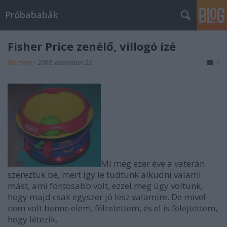
Próbababák
Fisher Price zenélő, villogó izé
Fel-mary
•
2008. december 29.
1
Mi még ezer éve a vaterán
szereztük be, mert így le tudtunk alkudni valami
mást, ami fontosabb volt, ezzel meg úgy voltunk,
hogy majd csak egyszer jó lesz valamire. De mivel
nem volt benne elem, félretettem, és el is felejtettem,
hogy létezik.