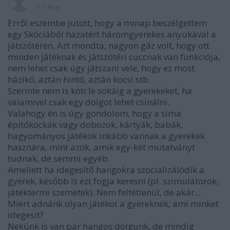
17 éve
Erről eszembe jutott, hogy a minap beszélgettem
egy Skóciából hazatért háromgyerekes anyukával a
játszótéren. Azt mondta, nagyon gáz volt, hogy ott
minden játéknak és játszótéri cuccnak van funkciója,
nem lehet csak úgy játszani vele, hogy ez most
házikó, aztán hintó, aztán kocsi stb.
Szerinte nem is köti le sokáig a gyerekeket, ha
valamivel csak egy dolgot lehet csinálni.
Valahogy én is úgy gondolom, hogy a sima
építőkockák vagy dobozok, kártyák, babák,
hagyományos játékok inkább vannak a gyerekek
hasznára, mint azok, amik egy-két mutatványt
tudnak, de semmi egyéb.
Amellett ha idegesítő hangokra szocializálódik a
gyerek, később is ezt fogja keresni (pl. szimulátorok,
játéktermi szemetek). Nem feltétlenül, de akár...
Miért adnánk olyan játékot a gyereknek, ami minket
idegesít?
Nekünk is van pár hangos dolgunk, de mindig