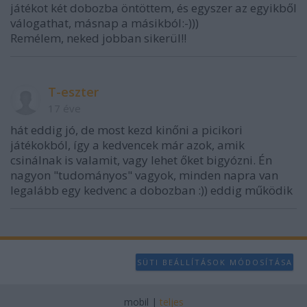
játékot két dobozba öntöttem, és egyszer az egyikből
válogathat, másnap a másikból:-)))
Remélem, neked jobban sikerül!!
T-eszter
17 éve
hát eddig jó, de most kezd kinőni a picikori
játékokból, így a kedvencek már azok, amik
csinálnak is valamit, vagy lehet őket bigyózni. Én
nagyon "tudományos" vagyok, minden napra van
legalább egy kedvenc a dobozban :)) eddig működik
SÜTI BEÁLLÍTÁSOK MÓDOSÍTÁSA
mobil
|
teljes