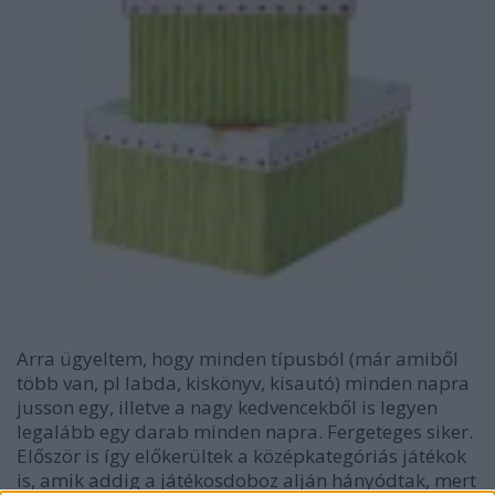
Arra ügyeltem, hogy minden típusból (már amiből
több van, pl labda, kiskönyv, kisautó) minden napra
jusson egy, illetve a nagy kedvencekből is legyen
legalább egy darab minden napra. Fergeteges siker.
Először is így előkerültek a középkategóriás játékok
is, amik addig a játékosdoboz alján hányódtak, mert