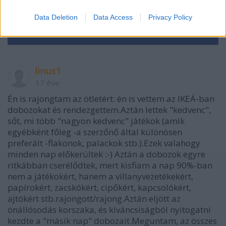
VAGY
Data Deletion
Data Access
Privacy Policy
linus1
17 éve
Én is rajongtam az ötletért: én is vettem az IKEÁ-ban
dobozokat és rendezgettem.Aztán lettek "kedvenc",
sőt, mi több "nagyon kedvenc" játékok (amik
egyébként főleg -a szerzőnő által különösen
preferált -flakonok, palackok stb.).Ezek valahogy
minden nap előkerültek :-) Aztán a dobozok egyre
ritkábban cserélődtek, mert kisfiam a nap 90%-ban
nem a játékokért, hanem a villanyvezetékekért,
papírokért, zacskókért, cipőkért, kapcsolókért,
ajtókért stb.rajongott/rajong.Aztán eljött az
önállósodás korszaka, és kíváncsiságból nyitogatni
kezdte a "másik nap" dobozait.Meguntam, az összes