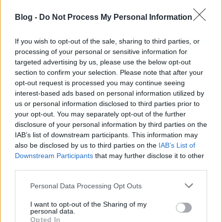
anno nem volt zajos sikerük (de most ismét
érdekesek) másrészt 6 nap pont elég arra, hogy
Blog -
Do Not Process My Personal Information
ismét érdekes legyen... gyakorlatilag akármi, amit
addig le se tojt. Nincs játékdömping, ötszáz játék
If you wish to opt-out of the sale, sharing to third parties, or
széthányva a szobában, könnyű rendet rakni/tartani.
processing of your personal or sensitive information for
Legalábbis most még.
targeted advertising by us, please use the below opt-out
section to confirm your selection. Please note that after your
opt-out request is processed you may continue seeing
Reggelente a kis bogár tapsikolva várja, hogy
interest-based ads based on personal information utilized by
előkerüljön a szekrény mélyéről a napi doboz, majd
us or personal information disclosed to third parties prior to
lelkes felfedezőként veti rá magát és rámolja ki nagy
your opt-out. You may separately opt-out of the further
gyönyörűséggel. Ezalatt én meg tudok reggelizni,
disclosure of your personal information by third parties on the
meg nagyjából összarámolni a tegnap romjaibőól a
IAB’s list of downstream participants. This information may
lakást. Már ezért megéri :)))
also be disclosed by us to third parties on the
IAB’s List of
Downstream Participants
that may further disclose it to other
third parties.
Please note that this website/app uses one or more Google
Personal Data Processing Opt Outs
services and may gather and store information including but
Címkék:
ikea
imádjuk
korosztály 3 hónapos kortól
not limited to your visit or usage behaviour. You may click to
I want to opt-out of the Sharing of my
personal data.
grant or deny consent to Google and its third-party tags to
Opted In