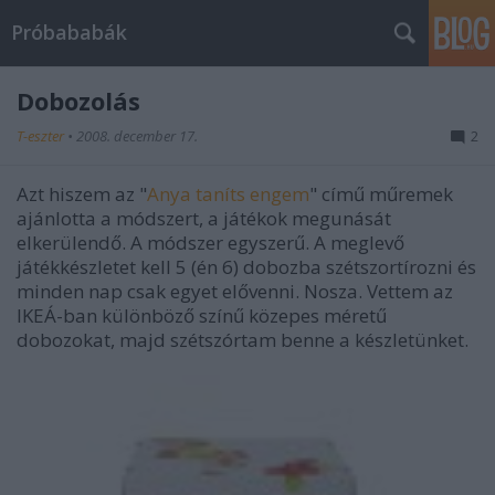
Próbababák
Dobozolás
T-eszter
•
2008. december 17.
2
Azt hiszem az "
Anya taníts engem
" című műremek
ajánlotta a módszert, a játékok megunását
elkerülendő. A módszer egyszerű. A meglevő
játékkészletet kell 5 (én 6) dobozba szétszortírozni és
minden nap csak egyet elővenni. Nosza. Vettem az
IKEÁ-ban különböző színű közepes méretű
dobozokat, majd szétszórtam benne a készletünket.