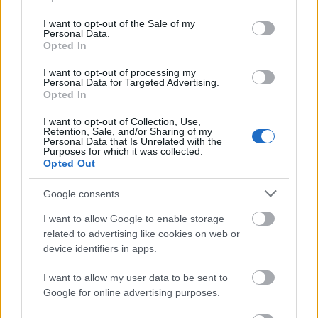
use your data for below specified purposes in below Google
consent section.
I want to opt-out of the Sale of my
Personal Data.
Ajánlott bejegyzések:
Opted In
I want to opt-out of processing my
Personal Data for Targeted Advertising.
Vízesés
Opted In
I want to opt-out of Collection, Use,
Retention, Sale, and/or Sharing of my
Personal Data that Is Unrelated with the
Purposes for which it was collected.
Sajátmárkás teszt: Alana Prémium Öko-
Opted Out
pelenka
Google consents
I want to allow Google to enable storage
related to advertising like cookies on web or
Elköltözünk!
device identifiers in apps.
I want to allow my user data to be sent to
Google for online advertising purposes.
Ahány ház, annyi alvás