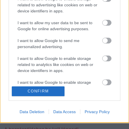
related to advertising like cookies on web or
device identifiers in apps.
I want to allow my user data to be sent to
Túlélőkalauz cipővásárláshoz
Google for online advertising purposes.
I want to allow Google to send me
personalized advertising.
Sajátmárkás teszt: Mylove
I want to allow Google to enable storage
related to analytics like cookies on web or
device identifiers in apps.
I want to allow Google to enable storage
Terhes vagy? Búcsút mondhatsz az
related to functionality of the website or app.
állásodnak!
CONFIRM
I want to allow Google to enable storage
related to personalization.
Data Deletion
Data Access
Privacy Policy
Szólj hozzá!
I want to allow Google to enable storage
related to security, including authentication