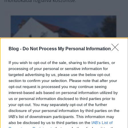
mondókába foglalva köszöntse.
Blog -
Do Not Process My Personal Information
If you wish to opt-out of the sale, sharing to third parties, or
processing of your personal or sensitive information for
targeted advertising by us, please use the below opt-out
section to confirm your selection. Please note that after your
opt-out request is processed you may continue seeing
interest-based ads based on personal information utilized by
A másik fontos különbség a foglalkozást vezető
us or personal information disclosed to third parties prior to
személyisége, varázsa. Itt ő maga is családiasabb
your opt-out. You may separately opt-out of the further
volt, persze ez nem jelenti azt, hogy a Fonóbéli hölgy
disclosure of your personal information by third parties on the
bármiben is elmaradna tőle. Egyszerűen csak: más.
IAB’s list of downstream participants. This information may
also be disclosed by us to third parties on the
IAB’s List of
Variálódnak a hangszerek is, így viszont egyre többet