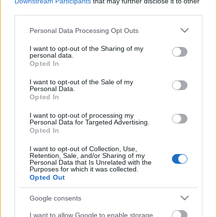
Downstream Participants
that may further disclose it to other
ismerhetünk meg belőlük :)
third parties.
Please note that this website/app uses one or more Google
Personal Data Processing Opt Outs
services and may gather and store information including but
not limited to your visit or usage behaviour. You may click to
I want to opt-out of the Sharing of my
personal data.
grant or deny consent to Google and its third-party tags to
Címkék:
zene
szórakozás
fejlesztő
ringató
nem rossz
Opted In
use your data for below specified purposes in below Google
bármely korosztály
consent section.
I want to opt-out of the Sale of my
Personal Data.
Opted In
I want to opt-out of processing my
Personal Data for Targeted Advertising.
Ajánlott bejegyzések:
Opted In
I want to opt-out of Collection, Use,
Retention, Sale, and/or Sharing of my
No akkor ismét és végleg
Personal Data that Is Unrelated with the
Purposes for which it was collected.
Opted Out
Google consents
Örökmozgó? Sajtkukac? Kisgyerek... -
Hogy bírjátok?
I want to allow Google to enable storage