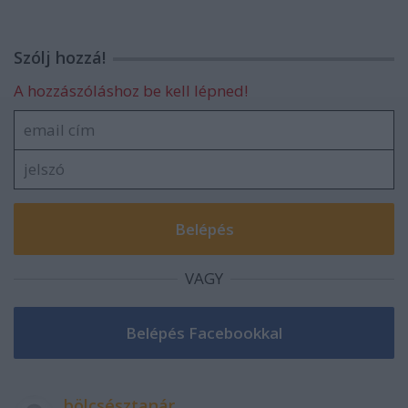
Szólj hozzá!
A hozzászóláshoz be kell lépned!
VAGY
bölcsésztanár