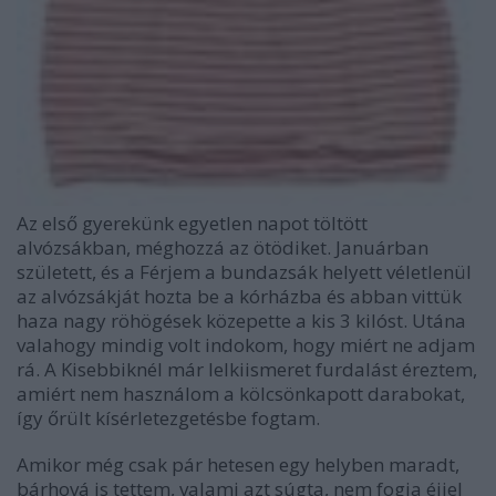
Az első gyerekünk egyetlen napot töltött
alvózsákban, méghozzá az ötödiket. Januárban
született, és a Férjem a bundazsák helyett véletlenül
az alvózsákját hozta be a kórházba és abban vittük
haza nagy röhögések közepette a kis 3 kilóst. Utána
valahogy mindig volt indokom, hogy miért ne adjam
rá. A Kisebbiknél már lelkiismeret furdalást éreztem,
amiért nem használom a kölcsönkapott darabokat,
így őrült kísérletezgetésbe fogtam.
Amikor még csak pár hetesen egy helyben maradt,
bárhová is tettem, valami azt súgta, nem fogja éjjel