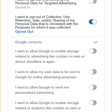
alvózsák is, Ő most azt nem kapott, inkább veszünk
Personal Data for Targeted Advertising.
Opted In
Neki egy nagyobb és vastagabb takarót, hátha azt
nehezebben rúgja le álmában. Meg azt hiszem ki is
I want to opt-out of Collection, Use,
kérné magának, hogy Ő már nem kisbaba, hogy
Retention, Sale, and/or Sharing of my
Personal Data that Is Unrelated with the
olyan zsákot adjunk rá, amit Ő a kedvenc Lelle-
Purposes for which it was collected.
babájára húz rá minden este, amikor lefekteti
Opted Out
aludni.
Google consents
I want to allow Google to enable storage
related to advertising like cookies on web or
device identifiers in apps.
Címkék:
ruha
még vállalható
bármely korosztály
I want to allow my user data to be sent to
Google for online advertising purposes.
I want to allow Google to send me
Ajánlott bejegyzések:
personalized advertising.
I want to allow Google to enable storage
No akkor ismét és végleg
related to analytics like cookies on web or