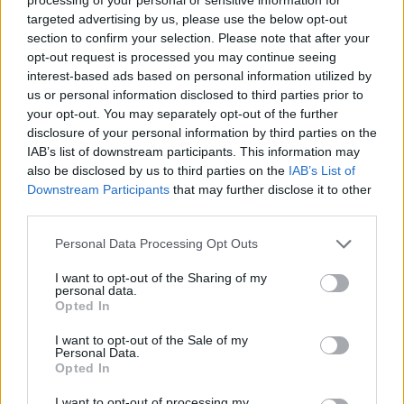
Szóval, nekem folyamatos rossz anya érzésem lett,
targeted advertising by us, please use the below opt-out
bárhol megláttam egy kallódó alvózsákot, így most,
section to confirm your selection. Please note that after your
hogy a Kicsi lassan 1 1/2 éves lett, az indok is
opt-out request is processed you may continue seeing
megérkezett a használatra. Egy szobában alszanak
interest-based ads based on personal information utilized by
ugyanis a Naggyal, aki nemrég olyan köhögéseket
us or personal information disclosed to third parties prior to
produkált éjjelente, hogy a harmadik utcában lévő
your opt-out. You may separately opt-out of the further
kutyák is vad ugatásba kezdte, amint meghallották
disclosure of your personal information by third parties on the
az első taktusokat. A nyitott ablakon beszivárgó friss
IAB’s list of downstream participants. This information may
és hűvös éjszakai levegő gyógyír volt. Viszont féltem,
also be disclosed by us to third parties on the
IAB’s List of
hogy a Kicsi (aki elég sokat fészkelődik éjjel, és
Downstream Participants
that may further disclose it to other
gyakrabban találom alatta a takarót, mint fölötte,
third parties.
amikor éjszaka bemegyek hozzá, ha felsír) megfázik.
Please note that this website/app uses one or more Google
Így kapott egy bélelt, csak elől nyitható, ujjatlan
Personal Data Processing Opt Outs
services and may gather and store information including but
alvózsákot. Pelust éjjel már nem cserélek, eddig a
not limited to your visit or usage behaviour. You may click to
I want to opt-out of the Sharing of my
lábai sem akadtak benne össze, maximum
personal data.
grant or deny consent to Google and its third-party tags to
reggelente kapok határozott reklamálást, mert nem
Opted In
use your data for below specified purposes in below Google
tud benne körbeszaladni a kiságyában.
consent section.
I want to opt-out of the Sale of my
Personal Data.
Opted In
A Nagy viszont néha felébred éjjel pisilni vagy azért,
hogy átkutyagoljon hozzánk, így bár létezik "járható"
I want to opt-out of processing my