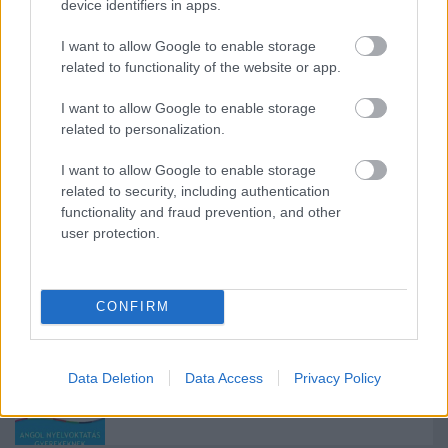
device identifiers in apps.
I want to allow Google to enable storage
related to functionality of the website or app.
Mégis maradunk
I want to allow Google to enable storage
related to personalization.
I want to allow Google to enable storage
Sajátmárkás teszt: Mylove
related to security, including authentication
functionality and fraud prevention, and other
user protection.
Szigorodik a Gyed
CONFIRM
Data Deletion
Data Access
Privacy Policy
Helen Doron Early English