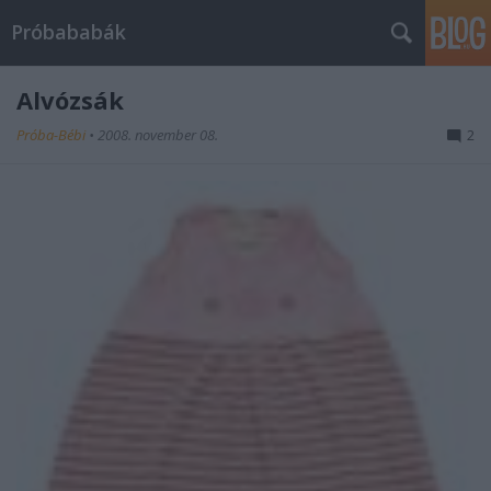
Próbababák
Alvózsák
Próba-Bébi
•
2008. november 08.
2