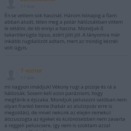
17 éve
Én se vettem sok hasznát. Három hónapig a fiam
abban aludt, télen meg a polár hálózsákban vittem
le sétálni, de kb ennyi a haszna. Mondjuk ő
takarólerúgós típus, ezért jött jól. A lányomra már
inkább rugdalózót adtam, mert az mindig kéznél
volt úgyis.
T-eszter
17 éve
mi nagyon imádjuk! Vékony rugi a pizsije és rá a
hálózsák. Sosem kell azon paráznom, hogy
megfárik-e éjszaka. Mondjuk pelusozni valóban nem
olyan frankó benne (habár az alulzipzár erre is
megoldás), de mivel nekünk az elején remekül
átszuszogta az éjjeket és különösebben nem zavarta
a reggeli peluscsere, így nem is szoktam azzal