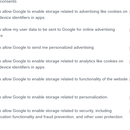
consents
o allow Google to enable storage related to advertising like cookies on
evice identifiers in apps.
o allow my user data to be sent to Google for online advertising
s.
No akkor ismét
Kincskeresés
Fiús lá
)
to allow Google to send me personalized advertising.
és végleg
lányos 
o allow Google to enable storage related to analytics like cookies on
evice identifiers in apps.
o allow Google to enable storage related to functionality of the website
Örökmozgó?
Terhes vagy?
)
Sajtkukac?
Búcsút
o allow Google to enable storage related to personalization.
Kisgyerek... -
mondhatsz az
Hogy bírjátok?
állásodnak!
o allow Google to enable storage related to security, including
cation functionality and fraud prevention, and other user protection.
A bejegyzés trackback címe:
https://proba-babak.blog.hu/api/trackback/id/734251