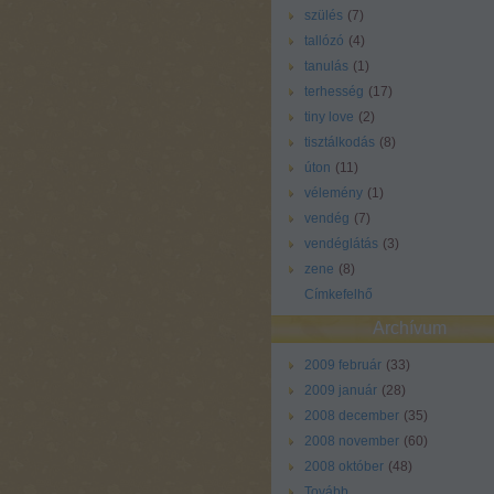
szülés
(
7
)
tallózó
(
4
)
tanulás
(
1
)
terhesség
(
17
)
tiny love
(
2
)
tisztálkodás
(
8
)
úton
(
11
)
vélemény
(
1
)
vendég
(
7
)
vendéglátás
(
3
)
zene
(
8
)
Címkefelhő
Archívum
2009 február
(
33
)
2009 január
(
28
)
2008 december
(
35
)
2008 november
(
60
)
2008 október
(
48
)
Tovább
...