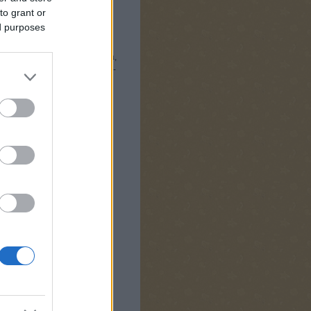
to grant or
ed purposes
lmem a Baby Björn
nt a fene a baba legapróbb
a miatt lebeszéltem magam róla,
napig tudtuk volna használni -
- ellenben úgy 17000,-Ft a
6-8 hónapos korig jó, szóval
ről, de győzött a racionalitás
gatva)