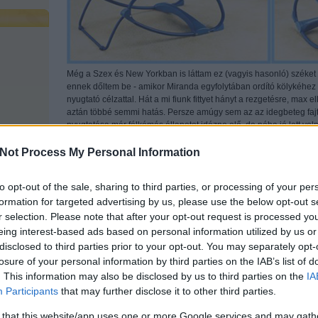
Még a Szex és New Yorkban is láttam ez (vagyis hasonló) széket
ennek dőltem be - amikor Miranda egyfolytában ordító kölykéhez 
nyugtató célzattal. Hát a mi fiunk fittyet hányt a rezgetésre, max
aztán többé semmi hatás. Persze amúgy sem az az idegbeteg fajt
nyugtatása már félkómás állapotot idézne elő, de néha jó lett vol
plántálom és szerkentyűt bekapcsolom, akkor alvás lesz. Nem lett 
Not Process My Personal Information
A vendéggyerekek egytől egyig imádják, le is nyugszanak benne i
funkcióval valószínűleg nincsen semmi baj.
to opt-out of the sale, sharing to third parties, or processing of your per
Bővebben a székről:
formation for targeted advertising by us, please use the below opt-out s
Rá lehet aplikálni lelógós játékokat, ami annyira nem frankó szv
r selection. Please note that after your opt-out request is processed y
képébe lóg szegénykének. Vagyis túl közel van és ahogy himbáló
eing interest-based ads based on personal information utilized by us or
látvány.
Rezgető rész rezget, ahogy kell. Ez pipa
disclosed to third parties prior to your opt-out. You may separately opt-
A szék háttámlája 2 fokozatban dönthető, de nincs nagy különbség
losure of your personal information by third parties on the IAB’s list of
fekvő stabil állása is, amikor egy lábbal ki lehet támasztani, és a
. This information may also be disclosed by us to third parties on the
IA
a baba, és a szék sem mozog. Ez hasznos, ha altatjuk - vagy már als
Participants
that may further disclose it to other third parties.
amíg nem volt etetőszékünk., Ez utóbbinak nagyon bevált.
 that this website/app uses one or more Google services and may gath
A későbbiekben elvileg még sokáig (3 éves koráig) tudja majd has