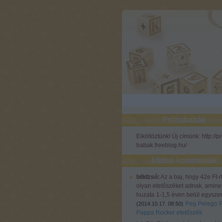
Próbababák
Elköltöztünk! Új címünk: http://p
babak.freeblog.hu/
Utolsó kommentek
bilidzsó:
Az a baj, hogy 42e Ft-r
olyan etetőszéket adnak, amine
huzata 1-1,5 éven belül egyszer
Peg Perego 
(
2014.10.17. 08:50
)
Pappa Rocker etetőszék