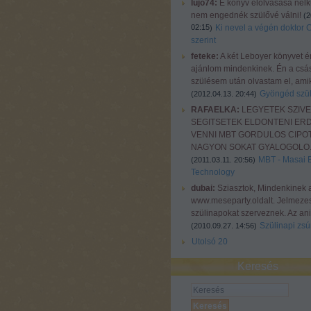
lujo74:
E könyv elolvasása nélkü
nem engednék szülővé válni!
(
2
02:15
Ki nevel a végén doktor 
)
szerint
feteke:
A két Leboyer könyvet é
ajánlom mindenkinek. Én a csá
szülésem után olvastam el, amiko
Gyöngéd szül
(
2012.04.13. 20:44
)
RAFAELKA:
LEGYETEK SZIV
SEGITSETEK ELDONTENI ER
VENNI MBT GORDULOS CIPOT
NAGYON SOKAT GYALOGOLO..
MBT - Masai 
(
2011.03.11. 20:56
)
Technology
dubai:
Sziasztok, Mindenkinek 
www.meseparty.oldalt. Jelmeze
szülinapokat szerveznek. Az ani
Szülinapi zsúr
(
2010.09.27. 14:56
)
Utolsó 20
Keresés