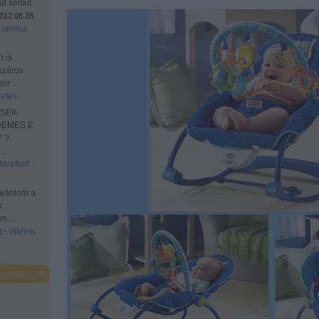
l senkit
012.08.28.
Csernus
n is
száros
r ...
etés
ESEK
DEMES E
 ?
.
Barefoot
ajánlom a
s
m...
 - ötletek