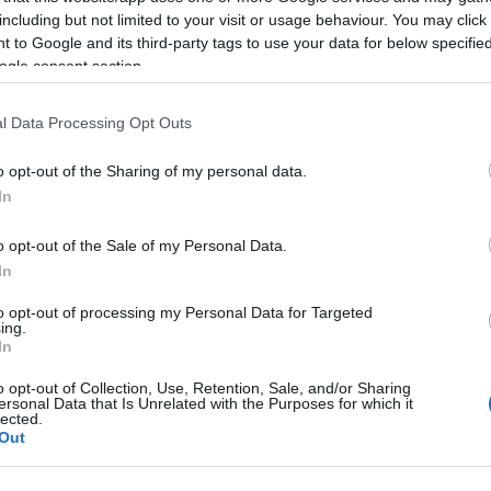
majd akkor nyilatkozom, hogy mennyire vált be ;)
including but not limited to your visit or usage behaviour. You may click 
 to Google and its third-party tags to use your data for below specifi
Egy másik pihenőszék szere
ogle consent section.
pihenőszéke, ami mozog, mi
mozdulatára is. Végül az ár
hiszen mi már csak vagy 2 hó
l Data Processing Opt Outs
és amúgy is ott volt a másik 
Brendonban. Ja és csak úgy 
igazából szerelem volt részem
o opt-out of the Sharing of my personal data.
(Apuci által erősen megtámo
In
o opt-out of the Sale of my Personal Data.
In
to opt-out of processing my Personal Data for Targeted
ing.
In
Tetszik
o opt-out of Collection, Use, Retention, Sale, and/or Sharing
0
ersonal Data that Is Unrelated with the Purposes for which it
lected.
6
komment
Out
)
Ajánlott bejegyzések: