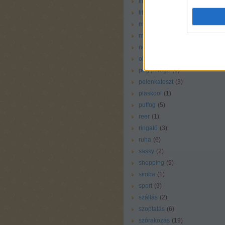
liliputi
(
1
)
little tikes
(
1
)
magazin
(
4
)
még vállalható
(
25
)
nem rossz
(
38
)
oltás
(
1
)
peg perego
(
1
)
pelenkateszt
(
3
)
plaskool
(
1
)
puffog
(
5
)
reer
(
1
)
ringató
(
3
)
ruha
(
6
)
sassy
(
2
)
shopping
(
9
)
simba
(
1
)
sport
(
9
)
szállás
(
2
)
szoptatás
(
6
)
szórakozás
(
19
)