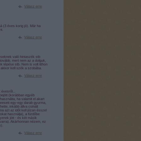
Válasz erre
 (3 éves korig jó). Már ha
nt.
Válasz erre
eseknek való hintaszék stb
ovább, mert nem az a dolguk,
tépése stb. Nem is volt itthon
 akkor kell szék a szobába.
Válasz erre
évesről...
 bejött (korábban egyéb
asználta, ha valamit el akart
n leesett egy-egy darab gyurma,
hette, inkább állva csinált
na azt az időt kell józan ésszel
sokat használja), a fürdőbe
yerek jött - és két másik
udvarra). Akárhonnan nézem, ez
s).
Válasz erre