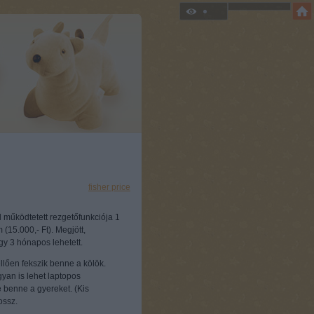
Címkék:
fisher price
 működtetett rezgetőfunkciója 1
(15.000,- Ft). Megjött,
gy 3 hónapos lehetett.
lően fekszik benne a kölök.
gyan is lehet laptopos
 benne a gyereket. (Kis
ossz.