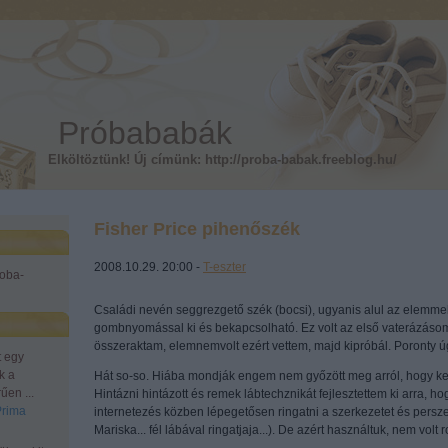
Próbababák
Elköltöztünk! Új címünk: http://proba-babak.freeblog.hu/
Fisher Price pihenőszék
2008.10.29. 20:00 -
T-eszter
roba-
Családi nevén seggrezgető szék (bocsi), ugyanis alul az elemmel
gombnyomással ki és bekapcsolható. Ez volt az első vaterázásom 
összeraktam, elemnemvolt ezért vettem, majd kipróbál. Poronty ú
t egy
k a
Hát so-so. Hiába mondják engem nem győzött meg arról, hogy kel
űen ...
Hintázni hintázott és remek lábtechznikát fejlesztettem ki arra, ho
Prima
internetezés közben lépegetősen ringatni a szerkezetet és persze
Mariska... fél lábával ringatjaja...). De azért használtuk, nem volt r