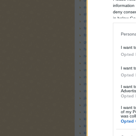
dvd
(
1
)
information 
egészségügy
(
11
)
deny consent
elektronika
(
2
)
in below Go
etetés
(
11
)
fejlesztő
(
5
)
Persona
fisher price
(
7
)
graco
(
3
)
I want t
hauck
(
1
)
Opted 
hellókarácsony
(
4
)
ikea
(
7
)
I want t
imádjuk
(
72
)
Opted 
ingyen se kell
(
6
)
internet
(
6
)
I want 
Advertis
intézmény
(
4
)
Opted 
játék
(
30
)
jó de minek
(
3
)
I want t
of my P
kaja
(
2
)
was col
könyv
(
14
)
Opted 
koraszülés
(
1
)
korosztály 18 hónapos kortól
(
4