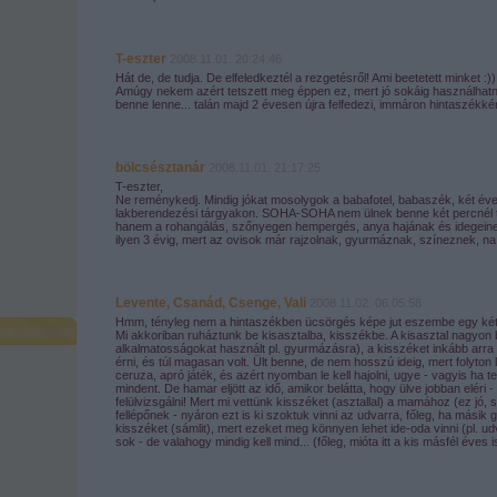
T-eszter
2008.11.01. 20:24:46
Hát de, de tudja. De elfeledkeztél a rezgetésről! Ami beetetett minket :))
Amúgy nekem azért tetszett meg éppen ez, mert jó sokáig használhatná
benne lenne... talán majd 2 évesen újra felfedezi, immáron hintaszékké
bölcsésztanár
2008.11.01. 21:17:25
T-eszter,
Ne reménykedj. Mindig jókat mosolygok a babafotel, babaszék, két év
lakberendezési tárgyakon. SOHA-SOHA nem ülnek benne két percnél t
hanem a rohangálás, szőnyegen hempergés, anya hajának és idegeinek 
ilyen 3 évig, mert az ovisok már rajzolnak, gyurmáznak, színeznek, na
Levente, Csanád, Csenge, Vali
2008.11.02. 06:05:58
Hmm, tényleg nem a hintaszékben ücsörgés képe jut eszembe egy két 
Mi akkoriban ruháztunk be kisasztalba, kisszékbe. A kisasztal nagyon
alkalmatosságokat használt pl. gyurmázásra), a kisszéket inkább arra h
érni, és túl magasan volt. Ült benne, de nem hosszú ideig, mert folyto
ceruza, apró játék, és azért nyomban le kell hajolni, ugye - vagyis ha te
mindent. De hamar eljött az idő, amikor belátta, hogy ülve jobban eléri - 
felülvizsgálni! Mert mi vettünk kisszéket (asztallal) a mamához (ez jó, 
fellépőnek - nyáron ezt is ki szoktuk vinni az udvarra, főleg, ha másik g
kisszéket (sámlit), mert ezeket meg könnyen lehet ide-oda vinni (pl. 
sok - de valahogy mindig kell mind... (főleg, mióta itt a kis másfél éves i