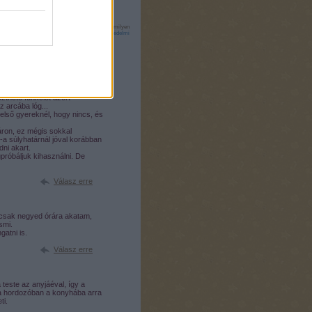
tük a
szolgáltatás technikai
üzemeltetője semmilyen
zletek a
Felhasználási feltételekben
és az
adatvédelmi
ékünk van, később már nem jó -
 idegesítő, nem is kapcsoltuk
zthető funkciót azért
z arcába lóg...
lső gyereknél, hogy nincs, és
ron, ez mégis sokkal
a súlyhatárnál jóval korábban
ni akart.
próbáljuk kihasználni. De
Válasz erre
 csak negyed órára akatam,
smi.
gatni is.
Válasz erre
 teste az anyjáéval, így a
i a hordozóban a konyhába arra
ti.