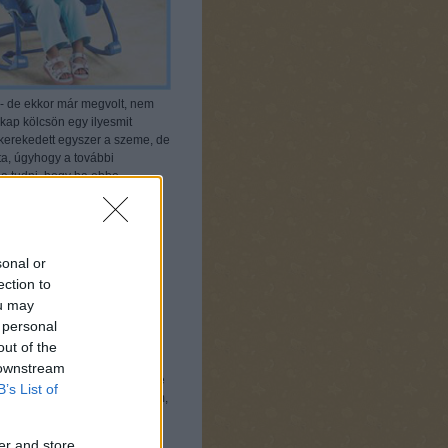
 - de ekkor már megvolt, nem
kap kölcsön egy ilyesmit
 elkerekedett egyszer a szeme, de
a, úgyhogy a további
na tudni, hogy ha ebbe
:))
deig óráig, így ezzel a
sonal or
ection to
sz, mert valahogy éppen a
ou may
zik, az már nekem is szédítő
 personal
out of the
 a szintek között. Van egy
 downstream
kkor gyakorlatilag fekszik benne
B’s List of
zik - illetve én így is etettem,
er and store
ználni, mint hintaszéket. Na