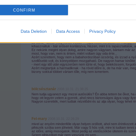
Kommentek:
CONFIRM
A hozzászólások a
vonatkozó jogszabályok
értelmében felhasználói tartalomnak minősülnek, ér
felelősséget nem vállal, azokat nem ellenőrzi. Kifogás esetén forduljon a blog szerkesztőjéhez. Rés
tájékoztatóban
.
Levente, Csanád, Csenge, Vali
2008.10.29. 20:38:04
Data Deletion
Data Access
Privacy Policy
Nagyjából ugyanezt tapasztaltuk mi is. Nekünk egyszerűbb Fisher sz
illetve a nagy remekül beépítette a szerepjátékaiba.
A rezgő funkció hasznára a mai napig nem jöttem rá - szerintem inkább
be soha - akkor meg minek vettük ?! (apa költői kérdése...) A rábiggyes
kihasználtuk - bár erősen korlátozva, hiszen, mint ti is tapasztaltátok, a
Ez nekünk megint olyan dolog, amire nagyon vágytam, bántam már az e
most, hogy van, nem is értem, miért voltam úgy oda érte...
Azért szerettem, hogy nem a babahordozóban ücsörög, és izzad a nyá
szellősebb volt, és könnyebben mozgatható. De nagyon hamar kinőtte -
- mert egy idő után egyszerűen nem tűrte el, hogy belekössem, forgolód
Azért megtartjuk a harmadiknak - ha rövid időre is, de ha már van, meg
bizony sokkal többet vártam tőle, míg nem ismertem.
bölcsésztanár
2008.10.31. 21:38:25
Nem tudja ugyanezt egy mezei autósülés? Én abba tettem be őket, ha
hogy ott legyen velem a gyerek, ahol nincs biztonságos ágya vagy ilye
Nagyon szerették, mert tudtak nézelődni és az alja olyan, hogy lehet rin
Fel-mary
2008.10.31. 22:26:29
mivel az enyém mindenféle olyan helyen ordított, ahol nem érintkezett a
pihiszék szóba sem jöhetett. Már vagy 5 hós volt, mire ki tudtam tenn
az időre, amíg mosogatok. Most pedig az etetőszékbe ültetem és szere
Sztem pihiszéket már nem veszünk mi sem...