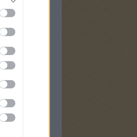
nyok,
fiúk