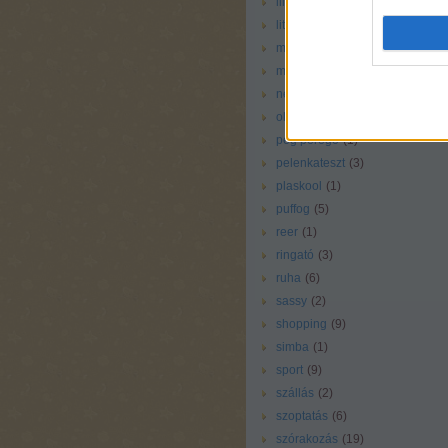
liliputi
(
1
)
little tikes
(
1
)
magazin
(
4
)
még vállalható
(
25
)
nem rossz
(
38
)
oltás
(
1
)
peg perego
(
1
)
pelenkateszt
(
3
)
plaskool
(
1
)
puffog
(
5
)
reer
(
1
)
ringató
(
3
)
ruha
(
6
)
sassy
(
2
)
shopping
(
9
)
simba
(
1
)
sport
(
9
)
szállás
(
2
)
szoptatás
(
6
)
szórakozás
(
19
)