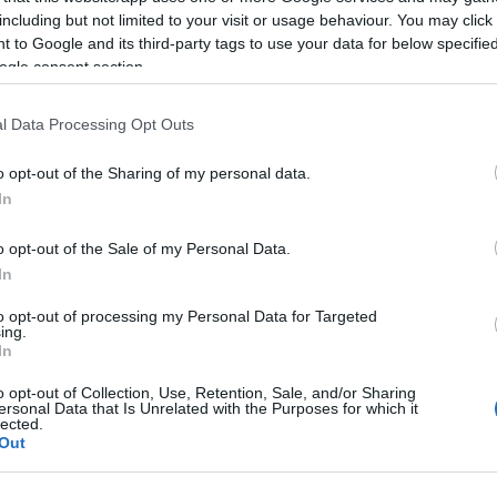
including but not limited to your visit or usage behaviour. You may click 
 to Google and its third-party tags to use your data for below specifi
ogle consent section.
Hűdebaba
Helen 
Early E
l Data Processing Opt Outs
A bejegyzés trackback címe:
o opt-out of the Sharing of my personal data.
https://proba-babak.blog.hu/api/trackback/id/718674
In
Kommentek:
A hozzászólások a
vonatkozó jogszabályok
értelmében felhasználói tartalomnak minősülnek, ér
o opt-out of the Sale of my Personal Data.
felelősséget nem vállal, azokat nem ellenőrzi. Kifogás esetén forduljon a blog szerkesztőjéhez. Rés
tájékoztatóban
.
In
golem
2008.10.18. 09:53:41
"egyébként nagyon helyes malacpofi" ???
to opt-out of processing my Personal Data for Targeted
Inkább hasonlít egy felhevült Pataki Attilára.
ing.
In
Próba-Bébi
2008.10.18. 15:04:13
o opt-out of Collection, Use, Retention, Sale, and/or Sharing
egyetértek. a Lányaim mind a kettőjükön egyformán röhögnek. ;)
ersonal Data that Is Unrelated with the Purposes for which it
lected.
Out
Kommentezéshez
lépj be
, vagy
regisztrálj
! ‐
Belépés Facebookka
)