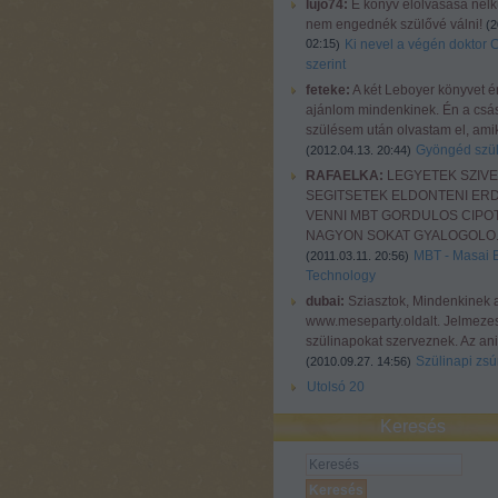
lujo74:
E könyv elolvasása nélkü
nem engednék szülővé válni!
(
2
02:15
Ki nevel a végén doktor 
)
szerint
feteke:
A két Leboyer könyvet é
ajánlom mindenkinek. Én a csá
szülésem után olvastam el, amiko
Gyöngéd szül
(
2012.04.13. 20:44
)
RAFAELKA:
LEGYETEK SZIV
SEGITSETEK ELDONTENI ER
VENNI MBT GORDULOS CIPOT
NAGYON SOKAT GYALOGOLO..
MBT - Masai 
(
2011.03.11. 20:56
)
Technology
dubai:
Sziasztok, Mindenkinek 
www.meseparty.oldalt. Jelmeze
szülinapokat szerveznek. Az ani
Szülinapi zsúr
(
2010.09.27. 14:56
)
Utolsó 20
Keresés