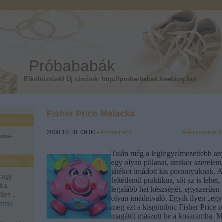
Próbababák
Elköltöztünk! Új címünk: http://proba-babak.freeblog.hu/
Fisher Price Malacka
2008.10.18. 09:00 -
Próba-Bébi
Címkék:
játék
imádjuk
k
roba-
Talán még a legfegyelmezettebb any
egy olyan pillanat, amikor szerel
játékot imádott kis porontyuknak.
t egy
feltétlenül praktikus, sőt az is lehet
k a
legalább hat készségét, egyszerűen
űen ...
olyan imádnivaló. Egyik ilyen „egy
Prima
meg ezt a kisgömböc Fisher Price m
magától mászott be a kosaramba. Mi