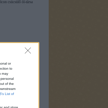
con csücsülő ól-társa
sonal or
ection to
ou may
 personal
out of the
dik a
 downstream
B’s List of
er and store