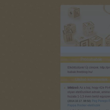
Próbababák
Elköltöztünk! Új címünk: http://p
babak.freeblog.hu/
Utolsó kommentek
bilidzsó:
Az a baj, hogy 42e Ft-r
olyan etetőszéket adnak, amine
huzata 1-1,5 éven belül egyszer
Peg Perego 
(
2014.10.17. 08:50
)
Pappa Rocker etetőszék