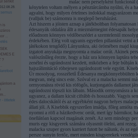
l senkit
malac nem perselyként funkcionál (
kénytelen voltam mélyen a pénztárcámba nyúlni, és a ha
012.08.28.
Csernus
agyalni, hogy milyen értelmes indokkal magyarázom me
(valljuk be) számomra is meglepő beruházást.
Azt hiszem a jóisten aznap a játékboltban folyamatosan k
n is
édesanyák oldalára állt a miezmármegint édesapák helyet
száros
előadnom könnyes védőbeszédet a szemtelenül mosolyg
r ...
érdekében. Elég volt ugyanis egyetlen pillantást vetni a 
etés
játékokon tengődő) Lányunkra, aki örömében majd kiugr
ESEK
izgatott anyukája megnyomta a malac orrát. Akinek persz
DEMES E
valószínűleg érezte, hogy a ház ura könnyen laptára tehe
 ?
zenélni és ugrándozni kezdett, miközben a feje búbján k
.
hajszálimitáció röhejesen ugrándozott vele együtt. Kis
Barefoot
Úr mosolyog, rosszéletű Édesanya megkönnyebbülten le
megvan, még sincs este. Szóval ez a malacka semmi más
ajánlom a
orrnyomásra rövid kis röfögős, kurjongatós dallamot ját
s
ugrándozni töpszli kis lábain. Második orrnyomásra a k
m...
ugyanez, a dallam kicsit cifrább és hosszabb. Vagyis sem
 - ötletek
édes dalocskától és az egyébként nagyon helyes malacp
állati jól. A Kisebbik egyszerűen imádja, főleg amióta m
nyomni a röfi a házikedvenc orrát, mert így bármikor, ha
önellátóan kapcsol magának zenét. Az sem mindegy pers
muris egy kisgyerek számára olyasmit ölelni, ami rezeg.
malacka szuper gyors karriert futott be nálunk, és az egés
persze sunyin fertőz, mert minden kisgyerekek vendégün