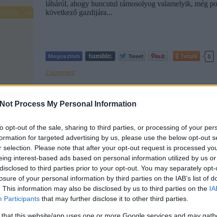
lábáról, ahogy huncutul rámosolyog valamelyik, még pol
következő gazdijára...
Tetszik
0
2
komment
Ajánlott bejegyzések:
Not Process My Personal Information
to opt-out of the sale, sharing to third parties, or processing of your per
formation for targeted advertising by us, please use the below opt-out s
r selection. Please note that after your opt-out request is processed y
eing interest-based ads based on personal information utilized by us or
disclosed to third parties prior to your opt-out. You may separately opt-
Örökmozgó?
Ahány ház,
Szigoro
losure of your personal information by third parties on the IAB’s list of
Sajtkukac?
annyi alvás
Gyed
. This information may also be disclosed by us to third parties on the
IA
Kisgyerek... -
Participants
that may further disclose it to other third parties.
Hogy bírjátok?
 that this website/app uses one or more Google services and may gath