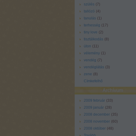
szülés
(
7
)
tallózó
(
4
)
tanulás
(
1
)
terhesség
(
17
)
tiny love
(
2
)
tisztálkodás
(
8
)
úton
(
11
)
vélemény
(
1
)
vendég
(
7
)
vendéglátás
(
3
)
zene
(
8
)
Címkefelhő
Archívum
2009 február
(
33
)
2009 január
(
28
)
2008 december
(
35
)
2008 november
(
60
)
2008 október
(
48
)
Tovább
...