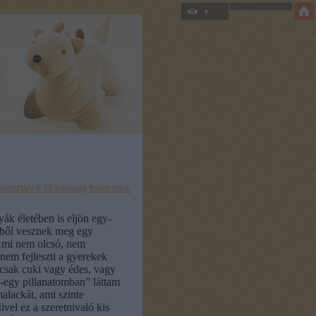
orosztály 6 36 hónapig
fisher price
ák életében is eljön egy-
emből vesznek meg egy
 Ami nem olcsó, nem
, nem fejleszti a gyerekek
 csak cuki vagy édes, vagy
-egy pillanatomban” láttam
alackát, ami szinte
vel ez a szeretnivaló kis