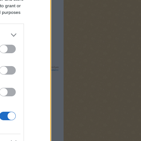
to grant or
ed purposes
Doron
nglish
tük a
szolgáltatás technikai
üzemeltetője semmilyen
zletek a
Felhasználási feltételekben
és az
adatvédelmi
Válasz erre
Válasz erre
l