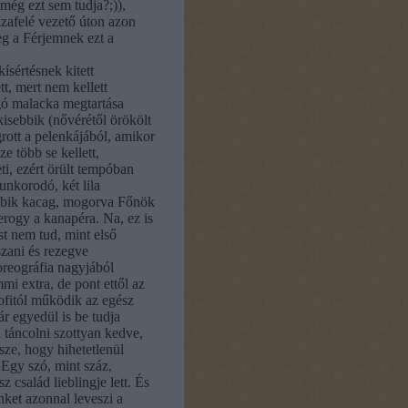
még ezt sem tudja?;)),
zafelé vezető úton azon
g a Férjemnek ezt a
ísértésnek kitett
t, mert nem kellett
ó malacka megtartása
kisebbik (nővérétől örökölt
ott a pelenkájából, amikor
e több se kellett,
ti, ezért örült tempóban
unkorodó, két lila
ebbik kacag, mogorva Főnök
rogy a kanapéra. Na, ez is
t nem tud, mint első
szani és rezegve
oreográfia nagyjából
mi extra, de pont ettől az
ofitól működik az egész
ár egyedül is be tudja
 táncolni szottyan kedve,
ze, hogy hihetetlenül
 Egy szó, mint száz,
z család lieblingje lett. És
ket azonnal leveszi a