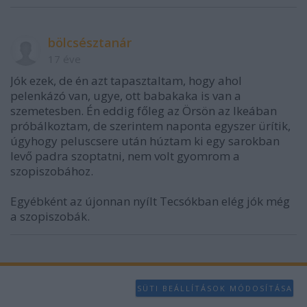
bölcsésztanár
17 éve
Jók ezek, de én azt tapasztaltam, hogy ahol
pelenkázó van, ugye, ott babakaka is van a
szemetesben. Én eddig főleg az Örsön az Ikeában
próbálkoztam, de szerintem naponta egyszer ürítik,
úgyhogy peluscsere után húztam ki egy sarokban
levő padra szoptatni, nem volt gyomrom a
szopiszobához.
Egyébként az újonnan nyílt Tecsókban elég jók még
a szopiszobák.
SÜTI BEÁLLÍTÁSOK MÓDOSÍTÁSA