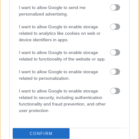
I want to allow Google to send me
personalized advertising.
Örökmozgó? Sajtkukac? Kisgyerek... -
Hogy bírjátok?
I want to allow Google to enable storage
related to analytics like cookies on web or
device identifiers in apps.
Apa születik. Apa születik?
I want to allow Google to enable storage
related to functionality of the website or app.
I want to allow Google to enable storage
related to personalization.
Ahány ház, annyi alvás
I want to allow Google to enable storage
related to security, including authentication
functionality and fraud prevention, and other
user protection.
Recept reggelire
CONFIRM