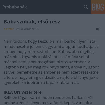
Próbababák
Babaszobák, első rész
T-eszter
•
2008. október 15.
3
Nem tudom, hogy készült-e már bárhol ilyen lista,
mindenesetre jó lenne egy, ami alapján tudhatja az
ember, hogy mire számítson. Babaszoba ügyileg,
mármint. Ugyanis a plázákat leszámítva sehol
máshol nem lehet magában biztos az ember. A
Legtöbb helyen még rokiretyó sincs, ahova nyugodt
szívvel bemehetne az ember és nem azért reszketne
a térde, hogy amíg ürítkezik, az ajtó elől lenyúlják a
gyerekét. Én ideírom a tapasztalataimat:
IKEA Örs vezér tere:
Kellően tágas, van minden rendesen, halkan szól
benne a zene, kényelmes a fotel, képek vannak a