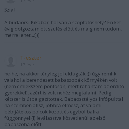
17 éve
Szia!
A budaörsi Kikában hol van a szoptatóshely? Én két
évig dolgoztam ott szülés előtt és máig nem tudom,
merre lehet...:)))
T-eszter
17 éve
he-he, na akkor tényleg jól eldugták :)) úgy rémlik
valahol a berendezett babaszobák környékén volt
(nem emlékszem pontosan, mert rohantam az ordító
gyerekkel), azért is volt nehéz megtalálni. Pedig
kétszer is útbaigazítottak. Babaosztályos infópulttal
ha szemben állsz, jobbra elmész, át valami
bébijátékos polcok között és egyből balra
függönnyel (!) leválasztva közvetlenül az első
babaszoba előtt