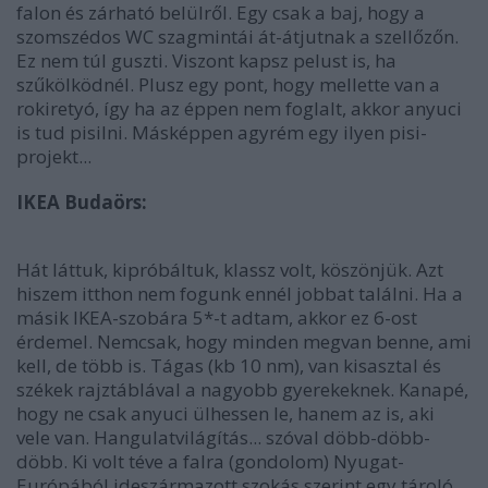
falon és zárható belülről. Egy csak a baj, hogy a
szomszédos WC szagmintái át-átjutnak a szellőzőn.
Ez nem túl guszti. Viszont kapsz pelust is, ha
szűkölködnél. Plusz egy pont, hogy mellette van a
rokiretyó, így ha az éppen nem foglalt, akkor anyuci
is tud pisilni. Másképpen agyrém egy ilyen pisi-
projekt...
IKEA Budaörs:
Hát láttuk, kipróbáltuk, klassz volt, köszönjük. Azt
hiszem itthon nem fogunk ennél jobbat találni. Ha a
másik IKEA-szobára 5*-t adtam, akkor ez 6-ost
érdemel. Nemcsak, hogy minden megvan benne, ami
kell, de több is. Tágas (kb 10 nm), van kisasztal és
székek rajztáblával a nagyobb gyerekeknek. Kanapé,
hogy ne csak anyuci ülhessen le, hanem az is, aki
vele van. Hangulatvilágítás... szóval döbb-döbb-
döbb. Ki volt téve a falra (gondolom) Nyugat-
Európából ideszármazott szokás szerint egy tároló,