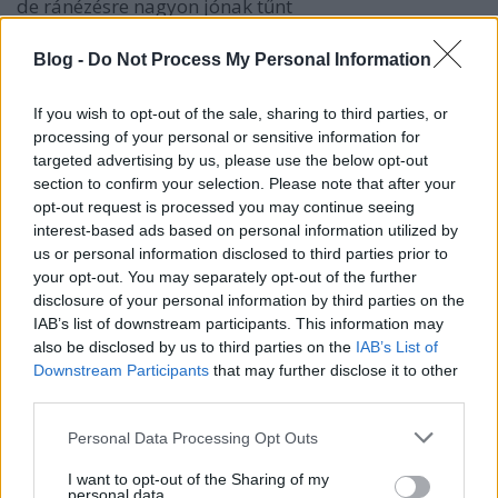
de ránézésre nagyon jónak tűnt
Brendon, Váci út:
Blog -
Do Not Process My Personal Information
2, előző után pofár esés. Nincs szoptetóhely, és a
pelenkázólap is úgy van elhelyezve, hogy szinte
If you wish to opt-out of the sale, sharing to third parties, or
látszik, utólag aplikálták be a helyiségbe. Ráadásul
processing of your personal or sensitive information for
nagyon büdös volt a klotyi, a szemetes nem éppen
targeted advertising by us, please use the below opt-out
kézreeső
section to confirm your selection. Please note that after your
opt-out request is processed you may continue seeing
Campona:
interest-based ads based on personal information utilized by
4, hiszen minden van benne, ami kell. Kicsit szűkös a
us or personal information disclosed to third parties prior to
hely, a szék sem túl kényelmes, ráadásul a nagyobb
your opt-out. You may separately opt-out of the further
babák már a buksijukat is bevernék szoptatás
disclosure of your personal information by third parties on the
közben. Ha van veled valaki, akkor ő már nem
IAB’s list of downstream participants. This information may
nagyon fér be és az ajtót nem tudtam belülről
also be disclosed by us to third parties on the
IAB’s List of
bezárni
Downstream Participants
that may further disclose it to other
third parties.
Kika, Budaörs:
Please note that this website/app uses one or more Google
IKEA hangulatú, kényelmes szopifotellel (mondjuk
Personal Data Processing Opt Outs
services and may gather and store information including but
ezt em lehet lestoppolni, ami azért nem olyan
not limited to your visit or usage behaviour. You may click to
I want to opt-out of the Sharing of my
frankó), teljesen ok pelenkázóval. Annyi a hibája,
personal data.