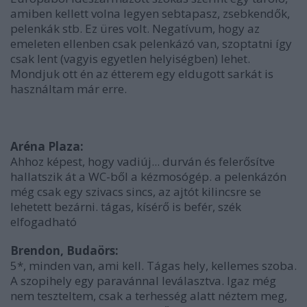
amiben kellett volna legyen sebtapasz, zsebkendők,
pelenkák stb. Ez üres volt. Negatívum, hogy az
emeleten ellenben csak pelenkázó van, szoptatni így
csak lent (vagyis egyetlen helyiségben) lehet.
Mondjuk ott én az étterem egy eldugott sarkát is
használtam már erre.
Aréna Plaza:
Ahhoz képest, hogy vadiúj... durván és felerősítve
hallatszik át a WC-ből a kézmosógép. a pelenkázón
még csak egy szivacs sincs, az ajtót kilincsre se
lehetett bezárni. tágas, kísérő is befér, szék
elfogadható
Brendon, Budaörs:
5*, minden van, ami kell. Tágas hely, kellemes szoba.
A szopihely egy paravánnal leválasztva. Igaz még
nem teszteltem, csak a terhesség alatt néztem meg,