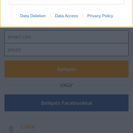
Szólj hozzá!
Data Deletion
Data Access
Privacy Policy
A hozzászóláshoz be kell lépned!
VAGY
Csilla