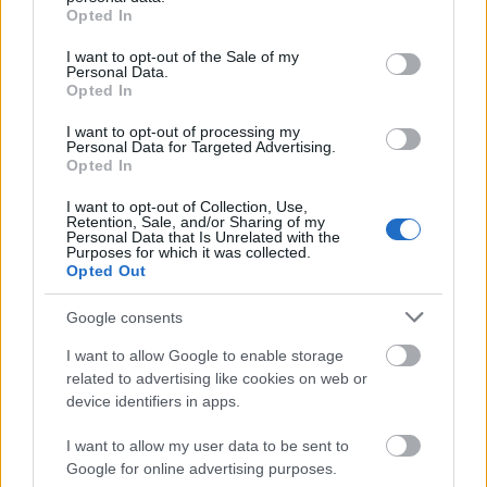
grant or deny consent to Google and its third-party tags to
hogy nincs ajtaja, csak egy függöny választja el a
Opted In
use your data for below specified purposes in below Google
vásárlótértől, amit nem lehet olyan tökéletesen
consent section.
I want to opt-out of the Sale of my
behúzni, hogy egy résen ne lehetne belátni, továbbá
Personal Data.
rettentően eldugott, csak kérdezősködés után
Opted In
találtam meg, és még így is elmentem mellette
elsőre.
I want to opt-out of processing my
Personal Data for Targeted Advertising.
Opted In
I want to opt-out of Collection, Use,
Retention, Sale, and/or Sharing of my
Personal Data that Is Unrelated with the
Címkék:
ikea
még vállalható
Purposes for which it was collected.
Opted Out
Google consents
I want to allow Google to enable storage
Ajánlott bejegyzések:
related to advertising like cookies on web or
device identifiers in apps.
Elköltözünk!
I want to allow my user data to be sent to
Google for online advertising purposes.